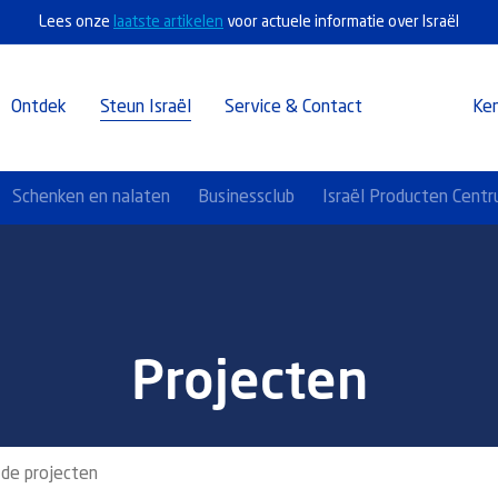
Lees onze
laatste artikelen
voor actuele informatie over Israël
Ontdek
Steun Israël
Service & Contact
Ke
Schenken en nalaten
Businessclub
Israël Producten Cent
Projecten