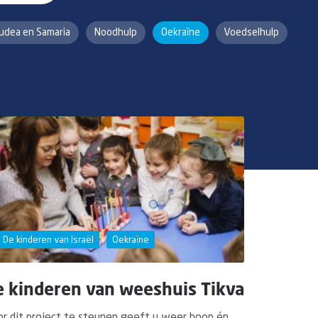
Judea en Samaria
Noodhulp
Oekraïne
Voedselhulp
De kinderen van Israël
Oekraïne
e kinderen van weeshuis Tikva