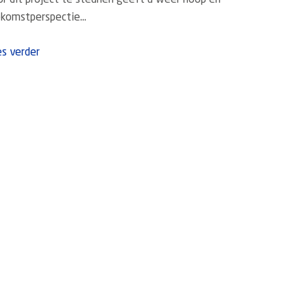
r dit project te steunen geeft u weer hoop én
komstperspectie...
s verder