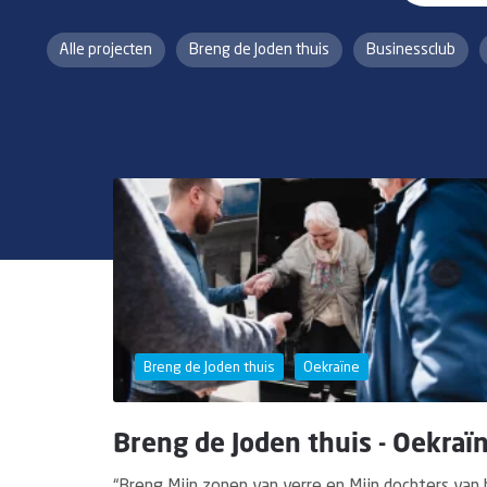
Alle projecten
Breng de Joden thuis
Businessclub
Breng de Joden thuis
Oekraïne
Breng de Joden thuis - Oekraï