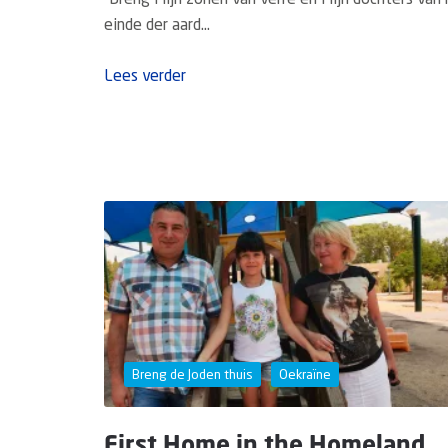
“Breng Mijn zonen van verre en Mijn dochters van 
einde der aard...
Lees verder
Breng de Joden thuis
Oekraïne
First Home in the Homeland