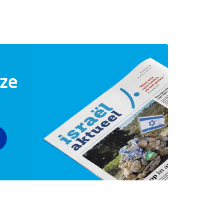
nze
s