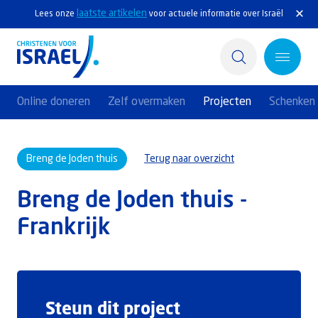
laatste artikelen
Lees onze
voor actuele informatie over Israël
Online doneren
Zelf overmaken
Projecten
Schenken 
Home
Breng de Joden thuis
Terug naar overzicht
Actief
Breng de Joden thuis -
Ontdek
Frankrijk
Steun Israël
Service & Contact
Steun dit project
Kennisbank