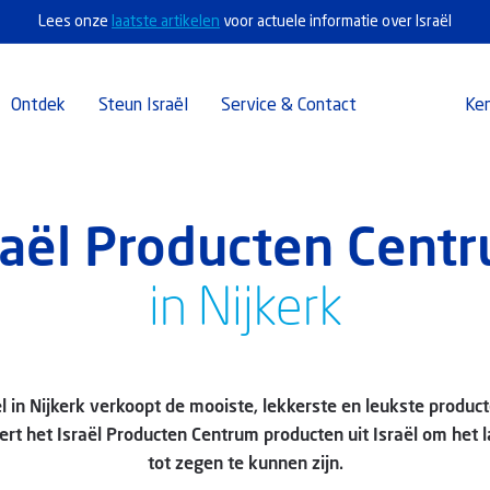
Lees onze
laatste artikelen
voor actuele informatie over Israël
Ontdek
Steun Israël
Service & Contact
Ke
raël Producten Cent
in Nijkerk
l in Nijkerk verkoopt de mooiste, lekkerste en leukste producten
ert het Israël Producten Centrum producten uit Israël om het l
tot zegen te kunnen zijn.