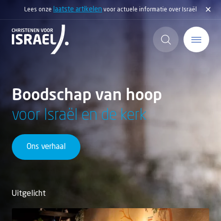
laatste artikelen
Lees onze
voor actuele informatie over Israël
Home
Boodschap van hoop
Actief
voor Israël en de kerk
Ontdek
Ons verhaal
Steun Israël
Service & Contact
Uitgelicht
Kennisbank