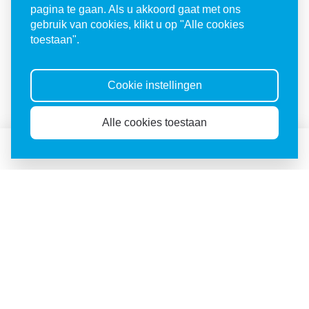
pagina te gaan. Als u akkoord gaat met ons
voor Israël
gebruik van cookies, klikt u op "Alle cookies
toestaan".
Steun Israël
Cookie instellingen
Alle cookies toestaan
Doneren
Abonneren
Agenda
Volg ons op sociale media
Word een Christen voor
Israël