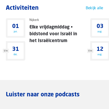
Activiteiten
Bekijk alle
Nijkerk
01
03
Elke vrijdagmiddag •
jan.
aug.
bidstond voor Israël in
het Israëlcentrum
31
12
t/m
t/m
dec.
aug.
Luister naar onze podcasts