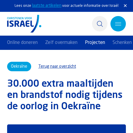
laatste artikelen
Lees onze
voor actuele informatie over Israël
Online doneren
Zelf overmaken
Projecten
Schenken 
Home
Oekraïne
Terug naar overzicht
Actief
30.000 extra maaltijden
Ontdek
en brandstof nodig tijdens
Steun Israël
de oorlog in Oekraïne
Service & Contact
Kennisbank