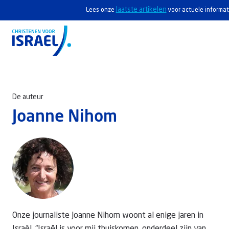
laatste artikelen
Lees onze
voor actuele informati
Home
De auteur
Actief
Joanne Nihom
Ontdek
Steun Israël
Service & Contact
Kennisbank
Onze journaliste Joanne Nihom woont al enige jaren in