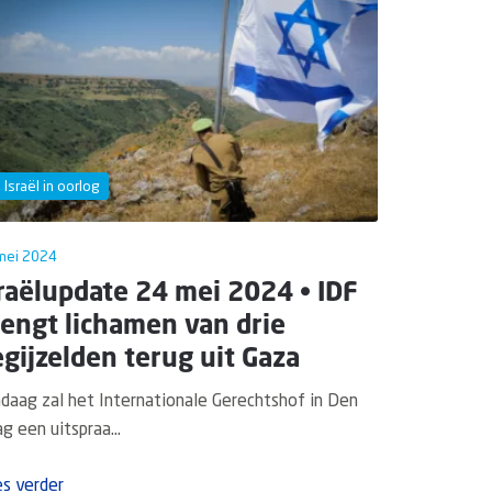
Israël in oorlog
mei 2024
raëlupdate 24 mei 2024 • IDF
engt lichamen van drie
gijzelden terug uit Gaza
daag zal het Internationale Gerechtshof in Den
g een uitspraa...
s verder