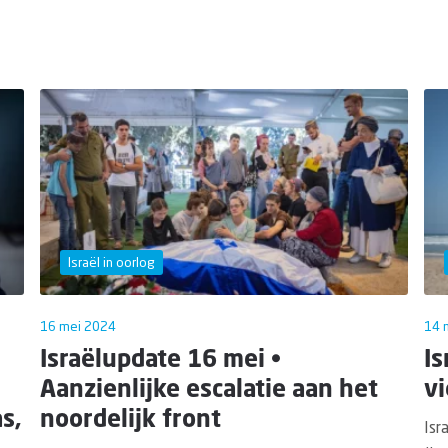
Israël in oorlog
16 mei 2024
14 
Israëlupdate 16 mei •
Is
Aanzienlijke escalatie aan het
vi
s,
noordelijk front
Isr