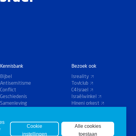
Kennisbank
Bezoek ook
Bijbel
Isreality
Antisemitisme
Tov!club
Conflict
C4Israel
Geschiedenis
Israëlwinkel
Samenleving
Hineni orkest
Holland-Koor
ies
Cookie
Alle cookies
e
instellingen
toestaan