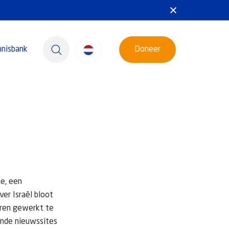
nnisbank
Doneer
te, een
er Israël bloot
aren gewerkt te
ende nieuwssites