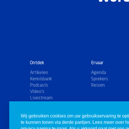
Ontdek
Ervaar
Artikelen
Agenda
Kennisbank
Sprekers
Podcasts
Reizen
Video's
Livestream
Winkel
Wij gebruiken cookies om uw gebruikservaring te opt
te kunnen tonen via derde partijen. Lees meer over 
privacy pagina te gaan. Als u akkoord gaat met ons ge