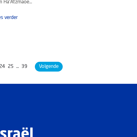
m Ha’Atzmaoe...
s verder
24
25
…
39
Volgende
sraël