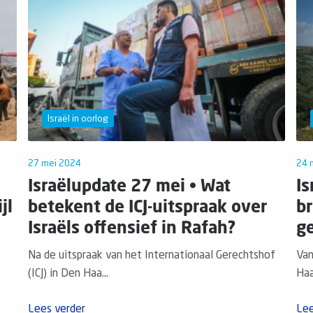
Israël in oorlog
27 mei 2024
24 
Israëlupdate 27 mei • Wat
Is
jl
betekent de ICJ-uitspraak over
br
Israëls offensief in Rafah?
ge
Na de uitspraak van het Internationaal Gerechtshof
Van
(ICJ) in Den Haa...
Haa
Lees verder
Lee