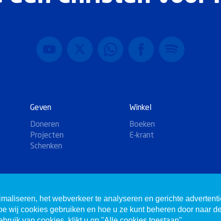
Geven
Winkel
Doneren
Boeken
Projecten
E-krant
Schenken
imaliseren, het webverkeer te analyseren en gerichte advertent
hoe wij cookies gebruiken en hoe u ze kunt beheren door naar d
bruik van cookies, klikt u op "Alle cookies toestaan".