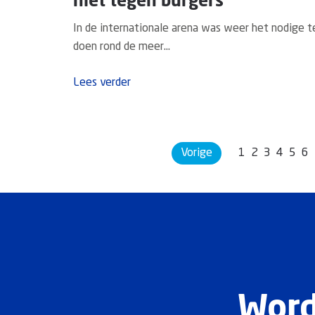
niet tegen burgers"
In de internationale arena was weer het nodige t
doen rond de meer...
Lees verder
Vorige
1
2
3
4
5
6
Word