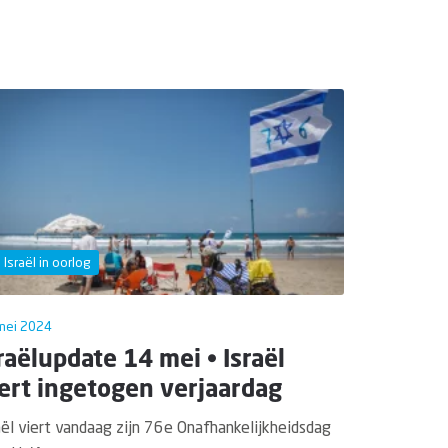
Israël in oorlog
mei 2024
raëlupdate 14 mei • Israël
ert ingetogen verjaardag
aël viert vandaag zijn 76e Onafhankelijkheidsdag