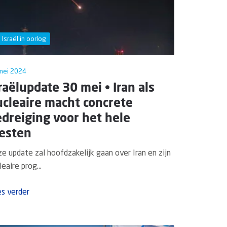
Israël in oorlog
mei 2024
raëlupdate 30 mei • Iran als
cleaire macht concrete
dreiging voor het hele
esten
e update zal hoofdzakelijk gaan over Iran en zijn
leaire prog...
s verder