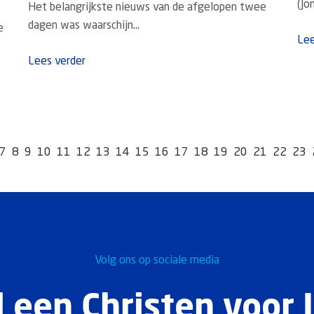
(Jo
Het belangrijkste nieuws van de afgelopen twee
dagen was waarschijn...
e
Lee
Lees verder
7
8
9
10
11
12
13
14
15
16
17
18
19
20
21
22
23
Volg ons op sociale media
 een Christen voor I