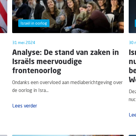
Israël in oorlog
31 mei 2024
30 
Analyse: De stand van zaken in
Is
Israëls meervoudige
nu
frontenoorlog
be
W
Ondanks een overvloed aan mediaberichtgeving over
de oorlog in Isra...
Dez
nuc
Lees verder
Lee