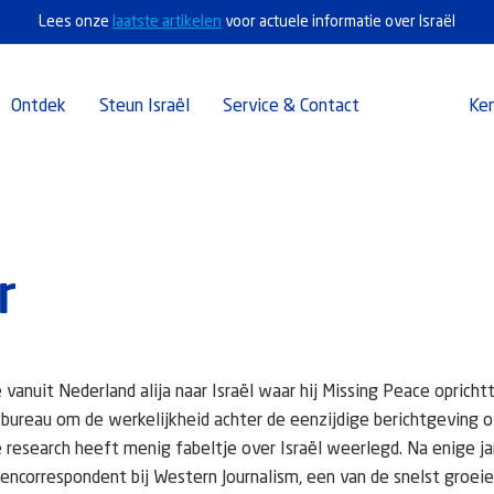
Lees onze
laatste artikelen
voor actuele informatie over Israël
Ontdek
Steun Israël
Service & Contact
Ke
r
vanuit Nederland alija naar Israël waar hij Missing Peace opricht
bureau om de werkelijkheid achter de eenzijdige berichtgeving ov
e research heeft menig fabeltje over Israël weerlegd. Na enige j
encorrespondent bij Western Journalism, een van de snelst groei