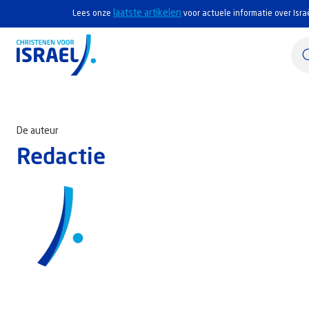
laatste artikelen
Lees onze
voor actuele informatie over Isra
Home
De auteur
Actief
Redactie
Ontdek
Steun Israël
Service & Contact
Kennisbank