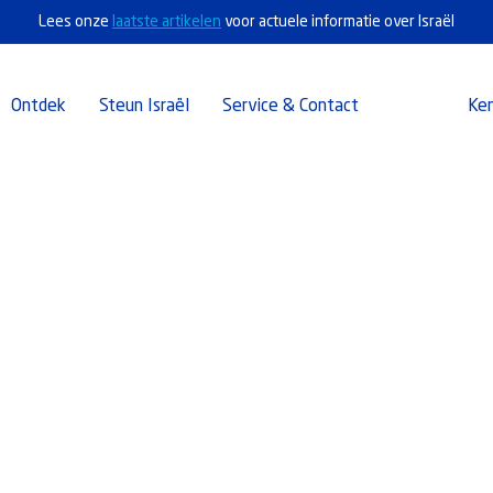
Lees onze
laatste artikelen
voor actuele informatie over Israël
Ontdek
Steun Israël
Service & Contact
Ke