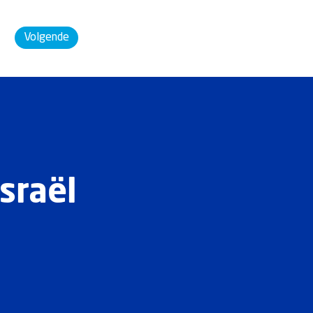
Volgende
sraël