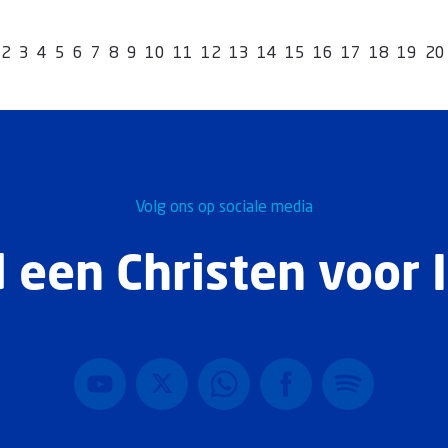
2
3
4
5
6
7
8
9
10
11
12
13
14
15
16
17
18
19
20
Volg ons op sociale media
 een Christen voor I