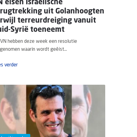
 eisen Israëlische
erugtrekking uit Golanhoogten
rwijl terreurdreiging vanuit
uid-Syrië toeneemt
VN hebben deze week een resolutie
genomen waarin wordt geëist...
s verder