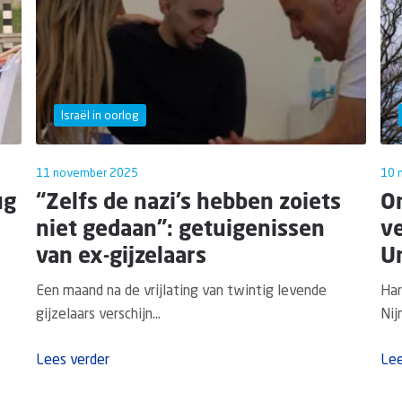
Israël in oorlog
11 november 2025
10 
ug
“Zelfs de nazi’s hebben zoiets
O
niet gedaan”: getuigenissen
ve
van ex-gijzelaars
Un
Een maand na de vrijlating van twintig levende
Har
gijzelaars verschijn...
Nij
Lees verder
Lee