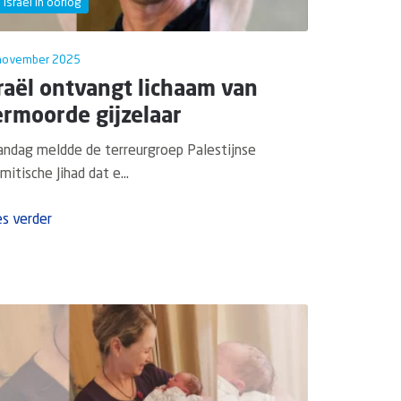
Israël in oorlog
november 2025
raël ontvangt lichaam van
rmoorde gijzelaar
ndag meldde de terreurgroep Palestijnse
amitische Jihad dat e...
s verder