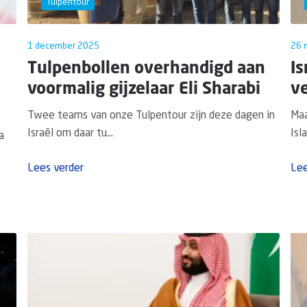
Tulpentour
1 december 2025
26 
Tulpenbollen overhandigd aan
Is
voormalig gijzelaar Eli Sharabi
ve
Twee teams van onze Tulpentour zijn deze dagen in
Maa
Israël om daar tu...
Isl
a
Lees verder
Lee