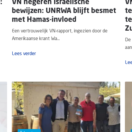
:
VN negeren Israëlische
VN
bewijzen: UNRWA blijft besmet
t
met Hamas-invloed
te
Z
Een vertrouwelijk VN-rapport, ingezien door de
Amerikaanse krant Wa...
De 
aan
Lees verder
Lee