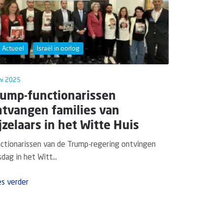
Actueel
Israël in oorlog
ni 2025
rump-functionarissen
ntvangen families van
jzelaars in het Witte Huis
ctionarissen van de Trump-regering ontvingen
sdag in het Witt...
s verder