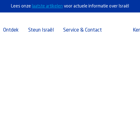
Lees onze
laatste artikelen
voor actuele informatie over Israël
Ontdek
Steun Israël
Service & Contact
Ke