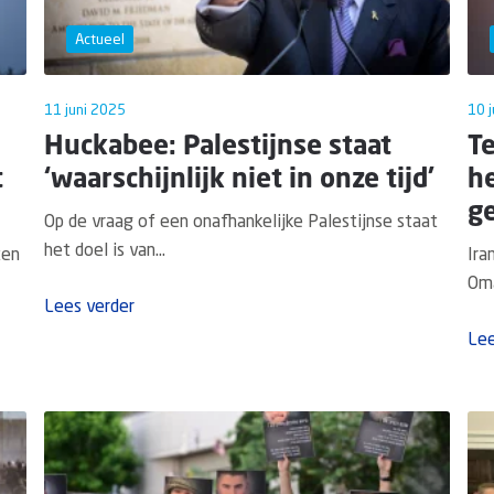
Actueel
11 juni 2025
10 
Huckabee: Palestijnse staat
T
t
‘waarschijnlijk niet in onze tijd’
he
g
Op de vraag of een onafhankelijke Palestijnse staat
het doel is van...
ten
Ira
Oma
Lees verder
Lee