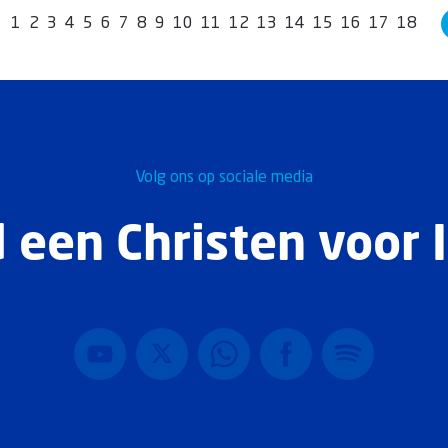
1
2
3
4
5
6
7
8
9
10
11
12
13
14
15
16
17
18
Volg ons op sociale media
 een Christen voor I