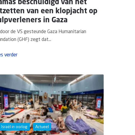
amas beschuldigd van het
tzetten van een klopjacht op
lpverleners in Gaza
door de VS gesteunde Gaza Humanitarian
ndation (GHF) zegt dat...
s verder
Israël in oorlog
Actueel