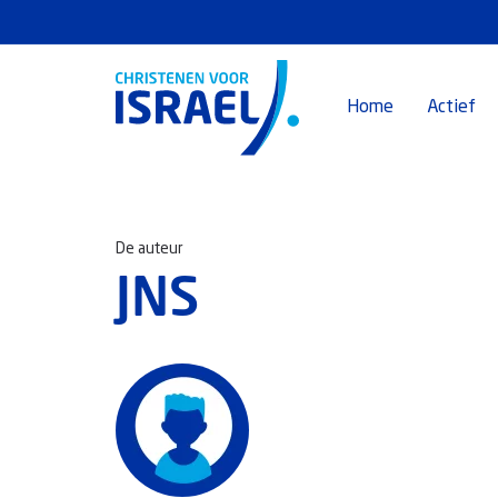
Home
Actief
De auteur
JNS