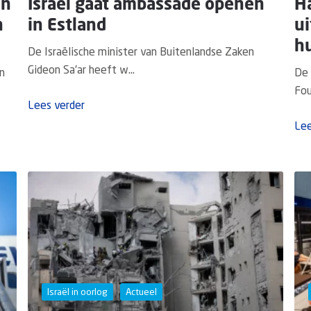
on
Israël gaat ambassade openen
H
n
in Estland
ui
hu
De Israëlische minister van Buitenlandse Zaken
Gideon Sa'ar heeft w...
n
De 
Fou
Lees verder
Lee
Israël in oorlog
Actueel