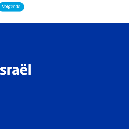
Volgende
sraël