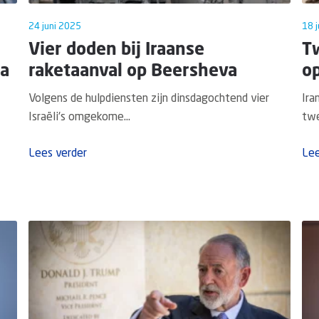
24 juni 2025
18 
Vier doden bij Iraanse
Tw
na
raketaanval op Beersheva
op
Volgens de hulpdiensten zijn dinsdagochtend vier
Ira
Israëli's omgekome...
twe
Lees verder
Lee