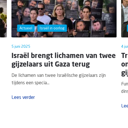
Actueel
Israël in oorlog
5 juni 2025
4 ju
Israël brengt lichamen van twee
T
gijzelaars uit Gaza terug
o
gi
De lichamen van twee Israëlische gijzelaars zijn
tijdens een specia...
Fun
din
Lees verder
Lee