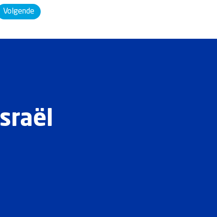
Volgende
sraël