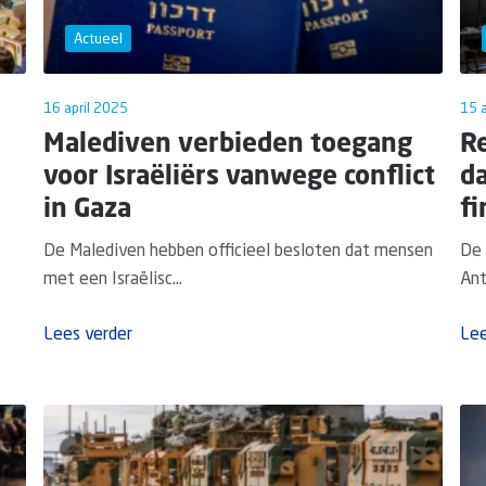
Actueel
16 april 2025
15 a
Malediven verbieden toegang
R
voor Israëliërs vanwege conflict
da
in Gaza
fi
De Malediven hebben officieel besloten dat mensen
De 
met een Israëlisc...
Ant
Lees verder
Lee