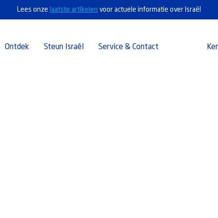
Lees onze
laatste artikelen
voor actuele informatie over Israël
Ontdek
Steun Israël
Service & Contact
Ke