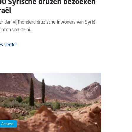
00 Syrische druzen bezoeken
raël
r dan vijfhonderd druzische inwoners van Syrië
hten van de ni...
s verder
Actueel