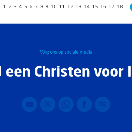
1
2
3
4
5
6
7
8
9
10
11
12
13
14
15
16
17
18
Volg ons op sociale media
 een Christen voor I