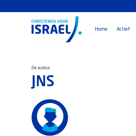
Home
Actief
De auteur
JNS