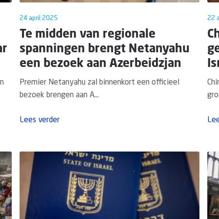
24 april 2025
22 a
Te midden van regionale
C
ar
spanningen brengt Netanyahu
ge
een bezoek aan Azerbeidzjan
Is
in
Premier Netanyahu zal binnenkort een officieel
Chi
bezoek brengen aan A...
gro
Lees verder
Lee