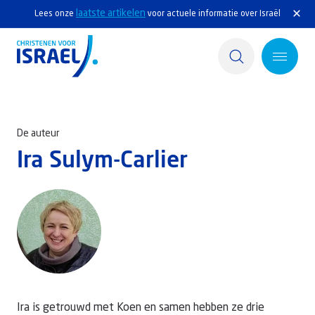
laatste artikelen
Lees onze
voor actuele informatie over Israël
Home
De auteur
Actief
Ira Sulym-Carlier
Ontdek
Steun Israël
Service & Contact
Kennisbank
Ira is getrouwd met Koen en samen hebben ze drie