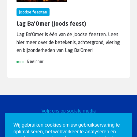
Joodse feesten
Lag Ba’Omer (Joods feest)
Lag Ba’Omer is één van de Joodse feesten. Lees
hier meer over de betekenis, achtergrond, viering
en bijzonderheden van Lag Ba’Omer!
Beginner
Volg ons op sociale media
Word een Christen voor
Wij gebruiken cookies om uw gebruikservaring te
optimaliseren, het webverkeer te analyseren en
Israël