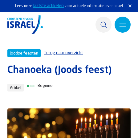
laatste artikelen
Lees onze
voor actuele informatie over Israël
Home
Terug naar overzicht
Joodse feesten
Actief
Chanoeka (Joods feest)
Ontdek
Beginner
Artikel
Steun Israël
Service & Contact
Kennisbank