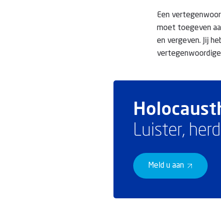
Een vertegenwoord
moet toegeven aan
en vergeven. Jij h
vertegenwoordiger
Holocausth
Luister, herd
Meld u aan