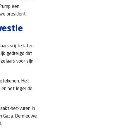
 Trump een
we president.
westie
ars vrij te laten
lijk gedreigd dat
zelaars voor zijn
betekenen. Het
s en het leger de
taakt-het-vuren in
in Gaza. De nieuwe
d.