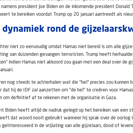
e namens president Joe Biden en de inkomende president Donald
ert te bereiken voordat Trump op 20 januari aantreedt als nieu
e dynamiek rond de gijzelaarsk
hter niet zo eenvoudig omdat Hamas niet bereid is om alle gijzela
jlating van duizenden gevangen terroristen. Trump heeft herhaalde
eken” indien Hamas niet akkoord zou gaan met een deal over de gij
anuari.
en nog steeds te achterhalen wat die "hel" precies zou kunnen 
jker dat hij de IDF zal aanzetten om "de hel" te creëren voor Hama
en om definitief af te rekenen met de organisatie in Gaza.
nt Biden heeft altijd de nadruk gelegd op het bereiken van een s
eft dat woord nooit gebruikt wanneer hij sprak over de oorlog 
s geïnteresseerd in de vrijlating van alle gijzelaars, dood of leven