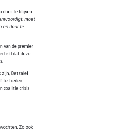
 door te blijven
genwoordigt, moet
n en door te
en van de premier
verteld dat deze
s.
zijn, Betzalel
af te treden
coalitie crisis
evochten. Zo ook