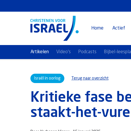
Home
Actief
Artikelen
Video's
Podcasts
Bijbel-leespl
Israël in oorlog
Terug naar overzicht
Kritieke fase b
staakt-het-vure