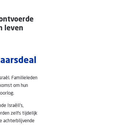
 ontvoerde
n leven
laarsdeal
sraël. Familieleden
nkomst om hun
oorlog.
e Israëli’s,
en zelfs tijdelijk
e achterblijvende