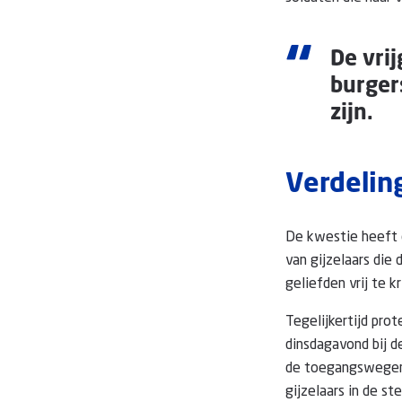
“
De vri
burger
zijn.
Verdeling
De kwestie heeft o
van gijzelaars di
geliefden vrij te 
Tegelijkertijd pro
dinsdagavond bij d
de toegangswegen 
gijzelaars in de ste