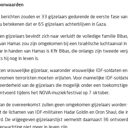
lvoorwaarden
 berichten zouden er 33 gijzelaars gedurende de eerste fase va
u betekenen dat er 65 gijzelaars achterblijven in Gaza.
ten gijzelaars bevindt zich naar verluidt de volledige familie Bibas
 van Hamas zou zijn omgekomen bij een Israëlische luchtaanval 
ar in handen van Hamas is Kfir Bibas, die onlangs zijn tweede ver
 hij nog in leven is.
aten vrouwelijke gijzelaar, waaronder vrouwelijke IDF-soldaten en 
omen terroristen moeten vrijlaten. Voor mannelijke IDF-soldaten
eerderheid van de gijzelaars die mogelijk onder een toekomstig
ontvoerd tijdens het NOVA-muziekfestival op 7 oktober.
 van de overeenkomst zullen geen omgekomen gijzelaars worden v
 de lichamen van IDF-militairen Hadar Goldin en Oron Shaul, die i
. De vrijgegeven gijzelaarslijst vermeldt daarnaast 36 ontvoerd
verwachting niet meer in leven zijn.