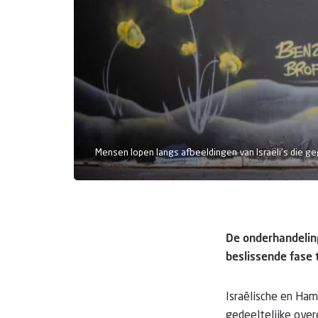
Mensen lopen langs afbeeldingen van Israëli's die ge
De onderhandeling
beslissende fase 
Israëlische en Ham
gedeeltelijke ove