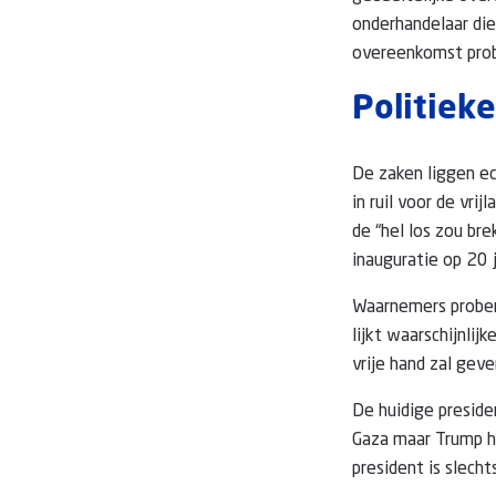
onderhandelaar di
overeenkomst probe
Politiek
De zaken liggen ec
in ruil voor de vri
de “hel los zou br
inauguratie op 20 j
Waarnemers prober
lijkt waarschijnli
vrije hand zal gev
De huidige preside
Gaza maar Trump he
president is slecht