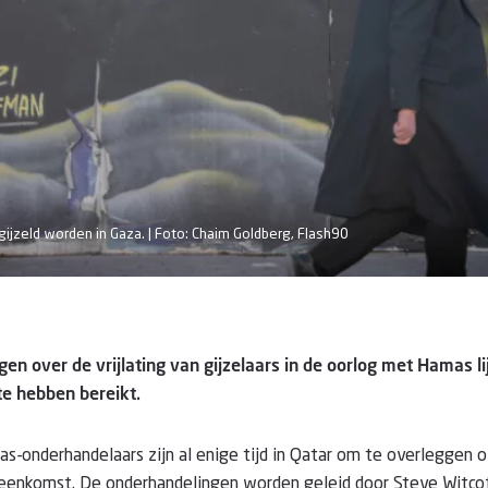
gijzeld worden in Gaza. | Foto: Chaim Goldberg, Flash90
en over de vrijlating van gijzelaars in de oorlog met Hamas l
te hebben bereikt.
as-onderhandelaars zijn al enige tijd in Qatar om te overleggen 
reenkomst. De onderhandelingen worden geleid door Steve Witco