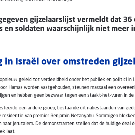
jgegeven gijzelaarslijst vermeldt dat 36
s en soldaten waarschijnlijk niet meer i
 in Israël over omstreden gijze
pnieuw geleid tot verdeeldheid onder het publiek en politici in I
e door Hamas worden vastgehouden, steunen massaal een overee
krijgen en hebben geen bezwaar tegen een staakt-het-vuren in de 
testeerde een andere groep, bestaande uit nabestaanden van gedod
e residentie van premier Benjamin Netanyahu. Sommigen blokkeerd
naar Jeruzalem. De demonstranten stellen dat de huidige deal d
ek laat.