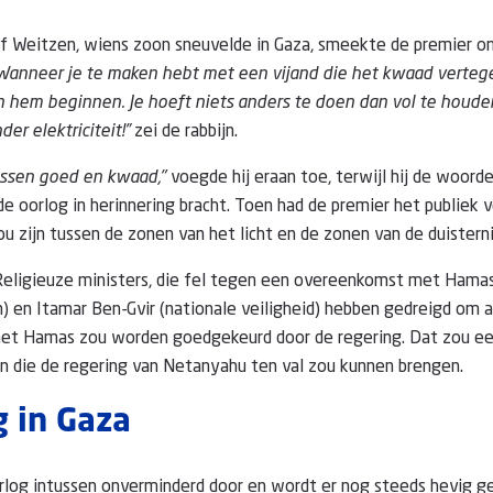
f Weitzen, wiens zoon sneuvelde in Gaza, smeekte de premier om
Wanneer je te maken hebt met een vijand die het kwaad verte
n hem beginnen. Je hoeft niets anders te doen dan vol te houde
der elektriciteit!”
zei de rabbijn.
 tussen goed en kwaad,"
voegde hij eraan toe, terwijl hij de woord
de oorlog in herinnering bracht. Toen had de premier het publiek 
ou zijn tussen de zonen van het licht en de zonen van de duisterni
eligieuze ministers, die fel tegen een overeenkomst met Hamas 
n) en Itamar Ben-Gvir (nationale veiligheid) hebben gedreigd om 
et Hamas zou worden goedgekeurd door de regering. Dat zou een 
n die de regering van Netanyahu ten val zou kunnen brengen.
g in Gaza
orlog intussen onverminderd door en wordt er nog steeds hevig g