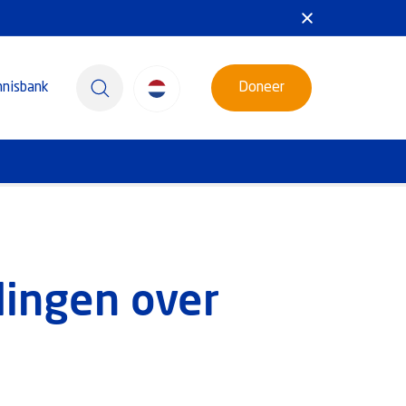
nnisbank
Doneer
lingen over