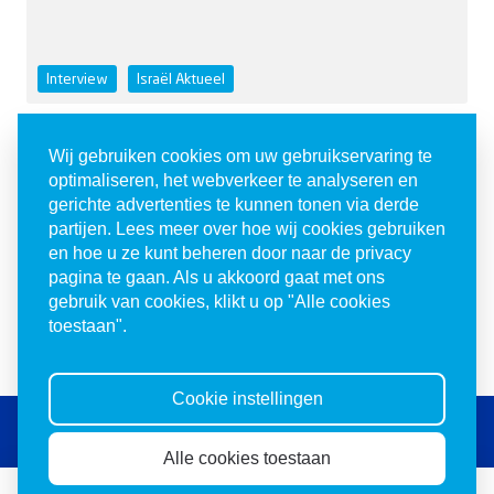
Interview
Israël Aktueel
24 juni 2026
Wij gebruiken cookies om uw gebruikservaring te
‘Een stem zijn voor hen die geen stem meer
optimaliseren, het webverkeer te analyseren en
hebben’
gerichte advertenties te kunnen tonen via derde
Met de stichting Ruth’s Choice wil Tini Hazenoot de
partijen. Lees meer over hoe wij cookies gebruiken
en hoe u ze kunt beheren door naar de privacy
Joodse gemeensc...
pagina te gaan. Als u akkoord gaat met ons
gebruik van cookies, klikt u op "Alle cookies
Lees verder
toestaan".
Cookie instellingen
Volg ons op sociale media
Alle cookies toestaan