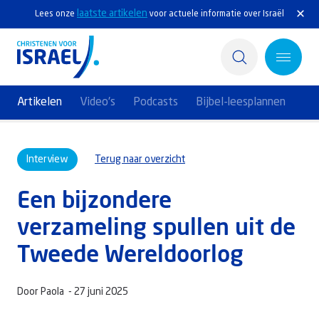
laatste artikelen
Lees onze
voor actuele informatie over Israël
Artikelen
Video's
Podcasts
Bijbel-leesplannen
Home
Interview
Terug naar overzicht
Actief
Een bijzondere
Ontdek
verzameling spullen uit de
Steun Israël
Tweede Wereldoorlog
Service & Contact
Door Paola -
27 juni 2025
Kennisbank