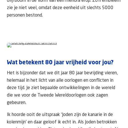
olijfboom in de vorm van een menora erop. Zo’n embleem
zie je niet veel, omdat deze eenheid uit slechts 5000
personen bestond.
Foto: CvI
Foto: CvI
Wat betekent 80 jaar vrijheid voor jou?
Het is bijzonder dat we dit jaar 80 jaar bevrijding vieren,
helemaal in het licht van alle oorlogen en conflicten in
deze tijd. Je ziet bepaalde ontwikkelingen in de wereld
die we voor de Tweede Wereldoorlogen ook zagen
gebeuren.
Ik hoorde ooit de uitspraak ‘Joden zijn de kanarie in de
kolenmijn’ en daar geloof ik echt in. Als Joden betrokken