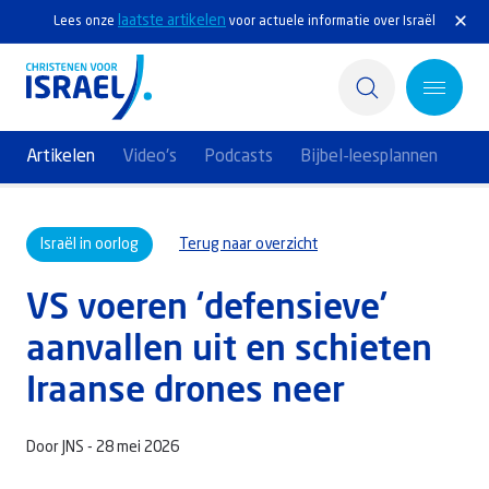
laatste artikelen
Lees onze
voor actuele informatie over Israël
Artikelen
Video's
Podcasts
Bijbel-leesplannen
Home
Israël in oorlog
Terug naar overzicht
Actief
VS voeren ‘defensieve’
Ontdek
aanvallen uit en schieten
Steun Israël
Iraanse drones neer
Service & Contact
Door JNS -
28 mei 2026
Kennisbank