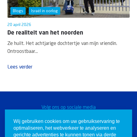
Blogs
Israël in oorlog
20 april 2026
De realiteit van het noorden
Ze huilt. Het achtjarige dochtertje van mijn vriendin.
Ontroostbaar...
Lees verder
Volg ons op sociale media
Word een Christen voor
Wij gebruiken cookies om uw gebruikservaring te
optimaliseren, het webverkeer te analyseren en
Israël
gerichte advertenties te kunnen tonen via derde