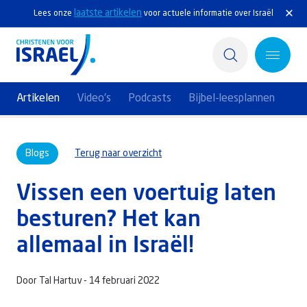
laatste artikelen
Lees onze
voor actuele informatie over Israël
Artikelen
Video's
Podcasts
Bijbel-leesplannen
Home
Blogs
Terug naar overzicht
Actief
Vissen een voertuig laten
Ontdek
besturen? Het kan
Steun Israël
allemaal in Israël!
Service & Contact
Door Tal Hartuv -
14 februari 2022
Kennisbank