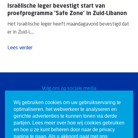
Israëlische leger bevestigt start van
proefprogramma ‘Safe Zone’ in Zuid-Libanon
Het Israëlische leger heeft maandagavond bevestigd dat
er in Zuid-L...
Lees verder
Volg ons op sociale media
Word een Christen voor
Wij gebruiken cookies om uw gebruikservaring te
optimaliseren, het webverkeer te analyseren en
Israël
gerichte advertenties te kunnen tonen via derde
partijen. Lees meer over hoe wij cookies gebruiken
en hoe u ze kunt beheren door naar de privacy
pagina te gaan. Als u akkoord gaat met ons