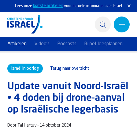
laatste artikelen
Lees onze
voor actuele informatie over Israël
Artikelen
Video's
Podcasts
Bijbel-leesplannen
Home
Israël in oorlog
Terug naar overzicht
Actief
Update vanuit Noord-Israël
Ontdek
• 4 doden bij drone-aanval
Steun Israël
op Israëlische legerbasis
Service & Contact
Door Tal Hartuv -
14 oktober 2024
Kennisbank