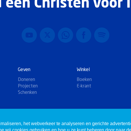
 een Christen voor I
Geven
Winkel
Doneren
Boeken
Projecten
E-krant
Schenken
imaliseren, het webverkeer te analyseren en gerichte advertent
hoe wij cookies gebruiken en hoe u ze kunt beheren door naar d