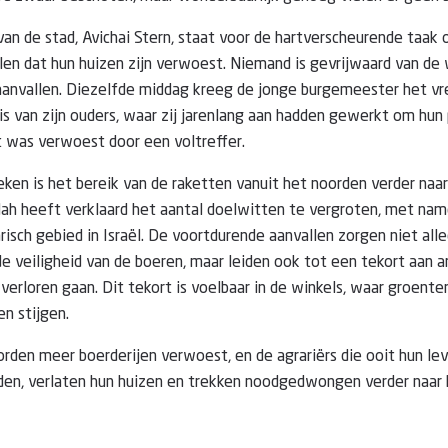
an de stad, Avichai Stern, staat voor de hartverscheurende taak
len dat hun huizen zijn verwoest. Niemand is gevrijwaard van de 
aanvallen. Diezelfde middag kreeg de jonge burgemeester het vr
s van zijn ouders, waar zij jarenlang aan hadden gewerkt om hun
t was verwoest door een voltreffer.
ken is het bereik van de raketten vanuit het noorden verder naar
lah heeft verklaard het aantal doelwitten te vergroten, met name
arisch gebied in Israël. De voortdurende aanvallen zorgen niet all
e veiligheid van de boeren, maar leiden ook tot een tekort aan a
erloren gaan. Dit tekort is voelbaar in de winkels, waar groente
en stijgen.
rden meer boerderijen verwoest, en de agrariërs die ooit hun le
den, verlaten hun huizen en trekken noodgedwongen verder naar 