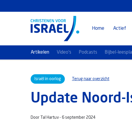
Home
Actief
Artikelen
Video's
Podcasts
Bijbel-leespl
Israël in oorlog
Terug naar overzicht
Update Noord-I
Door Tal Hartuv -
6 september 2024