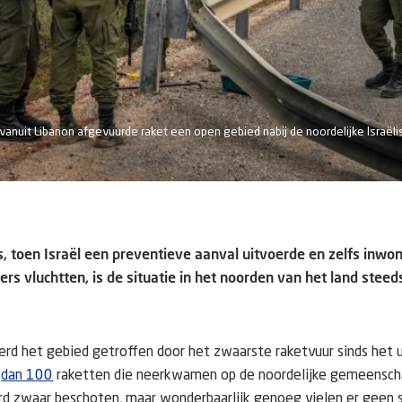
vanuit Libanon afgevuurde raket een open gebied nabij de noordelijke Israël
, toen Israël een preventieve aanval uitvoerde en zelfs inwon
ers vluchtten, is de situatie in het noorden van het land stee
rd het gebied getroffen door het zwaarste raketvuur sinds het u
r
dan 100
raketten die neerkwamen op de noordelijke gemeensch
d zwaar beschoten, maar wonderbaarlijk genoeg vielen er geen s