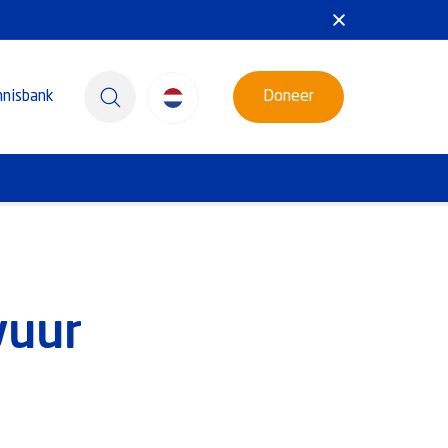
nnisbank
Doneer
vuur