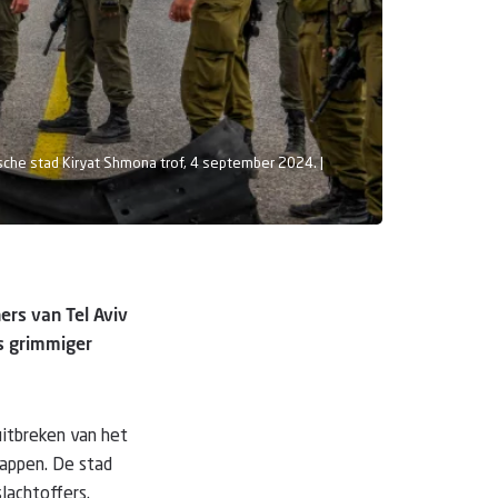
ische stad Kiryat Shmona trof, 4 september 2024. |
ers van Tel Aviv
ds grimmiger
itbreken van het
appen. De stad
lachtoffers.