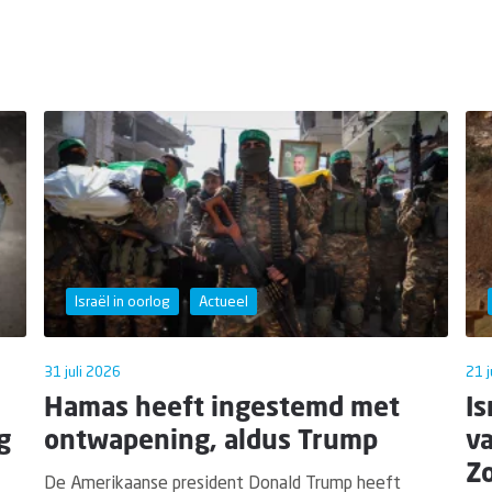
Israël in oorlog
Actueel
31 juli 2026
21 j
Hamas heeft ingestemd met
Is
g
ontwapening, aldus Trump
v
Zo
De Amerikaanse president Donald Trump heeft