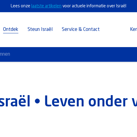
Lees onze
laatste artikelen
voor actuele informatie over Israël
Ontdek
Steun Israël
Service & Contact
Ke
annen
sraël • Leven onder 