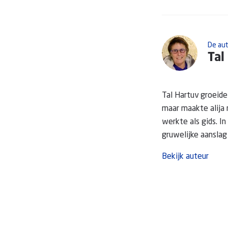
De au
Tal
Tal Hartuv groeide 
maar maakte alija 
werkte als gids. I
gruwelijke aanslag w
Bekijk auteur