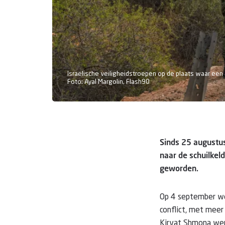
Israëlische veiligheidstroepen op de plaats waar een 
Foto: Ayal Margolin, Flash90
Sinds 25 augustus
naar de schuilkeld
geworden.
Op 4 september we
conflict, met mee
Kiryat Shmona wer