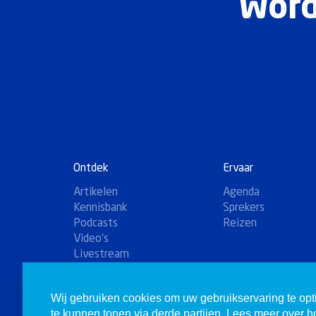
Word
Ontdek
Ervaar
Artikelen
Agenda
Kennisbank
Sprekers
Podcasts
Reizen
Video's
Livestream
Winkel
Wij gebruiken cookies om uw gebruikservaring te opt
te kunnen tonen via derde partijen. Lees meer over 