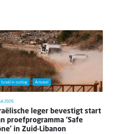
Israël in oorlog
Actueel
uli 2026
raëlische leger bevestigt start
an proefprogramma ‘Safe
ne’ in Zuid-Libanon