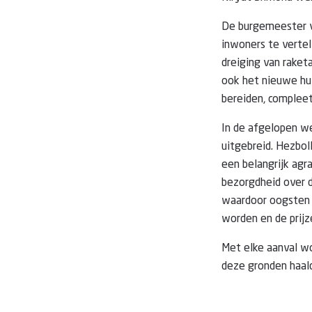
De burgemeester v
inwoners te vertel
dreiging van raket
ook het nieuwe hui
bereiden, complee
In de afgelopen we
uitgebreid. Hezbol
een belangrijk agr
bezorgdheid over d
waardoor oogsten v
worden en de prijz
Met elke aanval wo
deze gronden haal