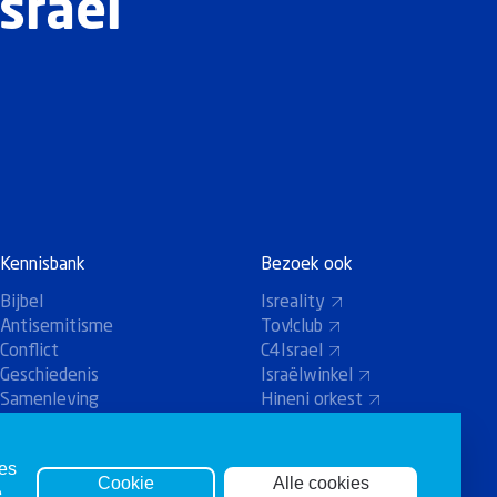
sraël
Kennisbank
Bezoek ook
Bijbel
Isreality
Antisemitisme
Tov!club
Conflict
C4Israel
Geschiedenis
Israëlwinkel
Samenleving
Hineni orkest
Holland-Koor
ies
Cookie
Alle cookies
e