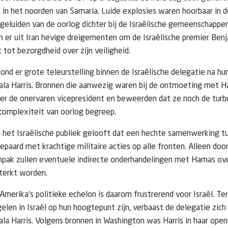
in, in het noorden van Samaria. Luide explosies waren hoorbaar in 
 geluiden van de oorlog dichter bij de Israëlische gemeenschappen
 er uit Iran hevige dreigementen om de Israëlische premier Be
 tot bezorgdheid over zijn veiligheid.
nd er grote teleurstelling binnen de Israëlische delegatie na 
ala Harris. Bronnen die aanwezig waren bij de ontmoeting met H
er de onervaren vicepresident en beweerden dat ze noch de turb
complexiteit van oorlog begreep.
 het Israëlische publiek gelooft dat een hechte samenwerking tu
aard met krachtige militaire acties op alle fronten. Alleen doo
pak zullen eventuele indirecte onderhandelingen met Hamas ov
sterkt worden.
merika's politieke echelon is daarom frustrerend voor Israël. Ter
elen in Israël op hun hoogtepunt zijn, verbaast de delegatie zich
la Harris. Volgens bronnen in Washington was Harris in haar open