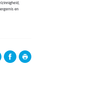
lzinnigheid,
ergernis en