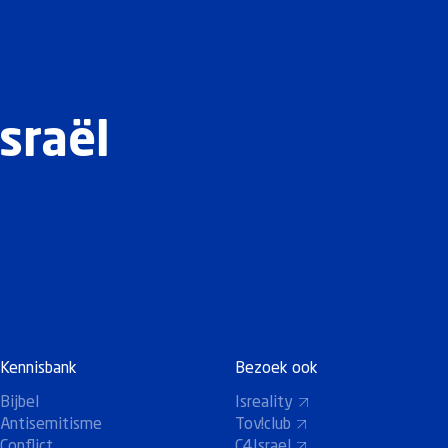
sraël
Kennisbank
Bezoek ook
Bijbel
Isreality
Antisemitisme
Tov!club
Conflict
C4Israel