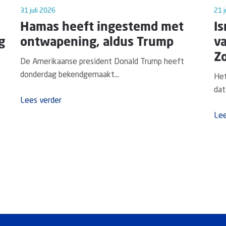
31 juli 2026
21 j
Hamas heeft ingestemd met
Is
g
ontwapening, aldus Trump
v
Zo
De Amerikaanse president Donald Trump heeft
donderdag bekendgemaakt...
Het
dat 
Lees verder
Lee