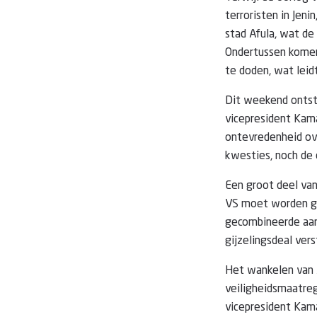
terroristen in Jen
stad Afula, wat de
Ondertussen komen
te doden, wat leidt
Dit weekend ontsto
vicepresident Kam
ontevredenheid ov
kwesties, noch de 
Een groot deel van
VS moet worden gep
gecombineerde aan
gijzelingsdeal ver
Het wankelen van A
veiligheidsmaatreg
vicepresident Kama