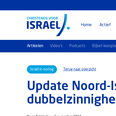
Home
Actief
Artikelen
Video's
Podcasts
Bijbel-leespl
Israël in oorlog
Terug naar overzicht
Update Noord-I
dubbelzinnigheid