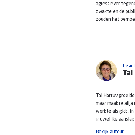
agressiever tegeno
zwakte en de publi
zouden het bemoei
De au
Tal
Tal Hartuv groeide 
maar maakte alija 
werkte als gids. I
gruwelijke aanslag w
Bekijk auteur