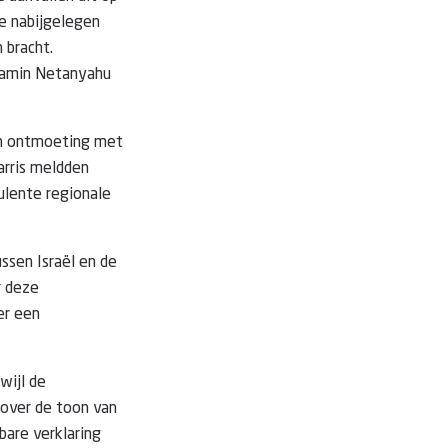
de nabijgelegen
 bracht.
njamin Netanyahu
hun ontmoeting met
arris meldden
ulente regionale
ssen Israël en de
r deze
er een
wijl de
 over de toon van
bare verklaring