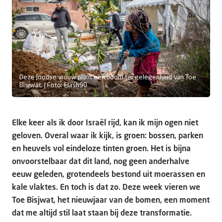
Doneer
Deze Joodse vrouw plant een boom ter gelegenheid van Toe
Bisjwat. | Foto: Flash90
Elke keer als ik door Israël rijd, kan ik mijn ogen niet
geloven. Overal waar ik kijk, is groen: bossen, parken
en heuvels vol eindeloze tinten groen. Het is bijna
onvoorstelbaar dat dit land, nog geen anderhalve
eeuw geleden, grotendeels bestond uit moerassen en
kale vlaktes. En toch is dat zo. Deze week vieren we
Toe Bisjwat, het nieuwjaar van de bomen, een moment
dat me altijd stil laat staan bij deze transformatie.