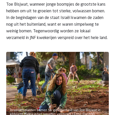
Toe Bisjwat, wanneer jonge boompjes de grootste kans
hebben om uit te groeien tot sterke, volwassen bomen.
In de begindagen van de staat Israël kwamen de zaden
nog uit het buitenland, want er waren simpelweg te
weinig bomen. Tegenwoordig worden ze lokaal
verzameld in JNF kwekerijen verspreid over het hele land.
Israëliërs planten bomen ter gelegenheid van Toe Bisjwat in
kibboets Malkia in het noorden van Israël. | Foto: Flash90