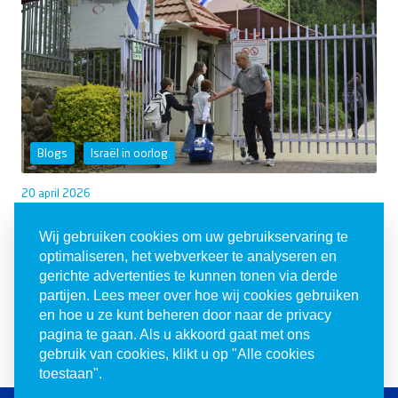
Blogs
Israël in oorlog
20 april 2026
De realiteit van het noorden
Wij gebruiken cookies om uw gebruikservaring te
Ze huilt. Het achtjarige dochtertje van mijn vriendin.
optimaliseren, het webverkeer te analyseren en
Ontroostbaar...
gerichte advertenties te kunnen tonen via derde
partijen. Lees meer over hoe wij cookies gebruiken
en hoe u ze kunt beheren door naar de privacy
Lees verder
pagina te gaan. Als u akkoord gaat met ons
gebruik van cookies, klikt u op "Alle cookies
toestaan".