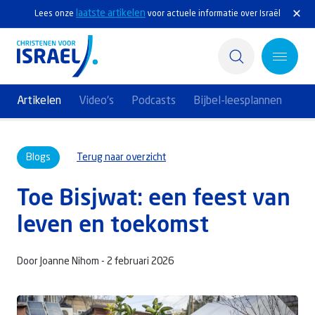
laatste artikelen
Lees onze
voor actuele informatie over Israël
Artikelen
Video's
Podcasts
Bijbel-leesplannen
Home
Blogs
Terug naar overzicht
Actief
Toe Bisjwat: een feest van
Ontdek
leven en toekomst
Steun Israël
Door Joanne Nihom -
2 februari 2026
Service & Contact
Kennisbank