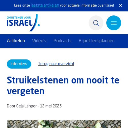
laatste artikelen
Lees onze
voor actuele informatie over Israël
Artikelen
Video's
Podcasts
Bijbel-leesplannen
Home
Interview
Terug naar overzicht
Actief
Struikelstenen om nooit te
Ontdek
vergeten
Steun Israël
Door Geja Lahpor -
12 mei 2025
Service & Contact
Kennisbank