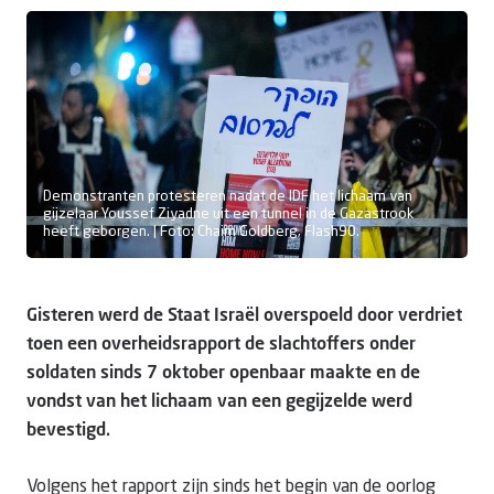
Doneer
Demonstranten protesteren nadat de IDF het lichaam van
gijzelaar Youssef Ziyadne uit een tunnel in de Gazastrook
heeft geborgen. | Foto: Chaim Goldberg, Flash90.
Gisteren werd de Staat Israël overspoeld door verdriet
toen een overheidsrapport de slachtoffers onder
soldaten sinds 7 oktober openbaar maakte en de
vondst van het lichaam van een gegijzelde werd
bevestigd.
Volgens het rapport zijn sinds het begin van de oorlog