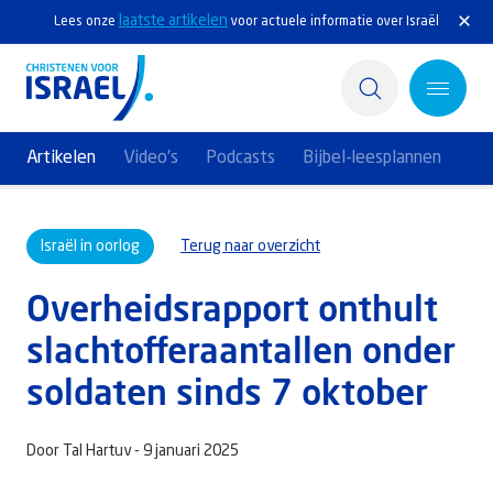
laatste artikelen
Lees onze
voor actuele informatie over Israël
Artikelen
Video's
Podcasts
Bijbel-leesplannen
Home
Israël in oorlog
Terug naar overzicht
Actief
Overheidsrapport onthult
Ontdek
slachtofferaantallen onder
Steun Israël
soldaten sinds 7 oktober
Service & Contact
Door Tal Hartuv -
9 januari 2025
Kennisbank