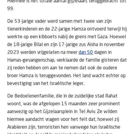
Hiermee is het totale aantal gijzelaars teruggebracht tot
99.
De 53-jarige vader werd samen met twee van zijn
tienerkinderen en de 22-jarige Hamza ontvoerd terwijl hij
werkte op een kibboets nabij de grens met Gaza. Hoewel
de 18-jarige Bilal en zijn 17-jarige zus Aisha in november
2023 werden vrijgelaten na meer
dan 50
dagen in
Hamas-gevangenschap, verklaarde de familie gisteren dat
zij reden hebben om aan te nemen dat ook de oudere
broer Hamza is teruggevonden. Het land wacht echter op
bevestiging van het Israëlische leger.
De Bedoeïenenfamilie, die in de zuidelijke stad Rahat
woont, was de afgelopen 15 maanden zeer prominent
aanwezig op het Gijzelaarsplein in Tel Aviv. Ze wilden
hiermee aandacht vragen voor het feit dat, hoewel zij
Arabieren zijn, terroristen hen vanwege hun Israëlische