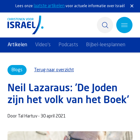
laatste artikelen
Lees onze
voor actuele informatie over Israël
Artikelen
Video's
Podcasts
Bijbel-leesplannen
Home
Blogs
Terug naar overzicht
Actief
Neil Lazaraus: 'De Joden
Ontdek
zijn het volk van het Boek'
Steun Israël
Door Tal Hartuv -
30 april 2021
Service & Contact
Kennisbank