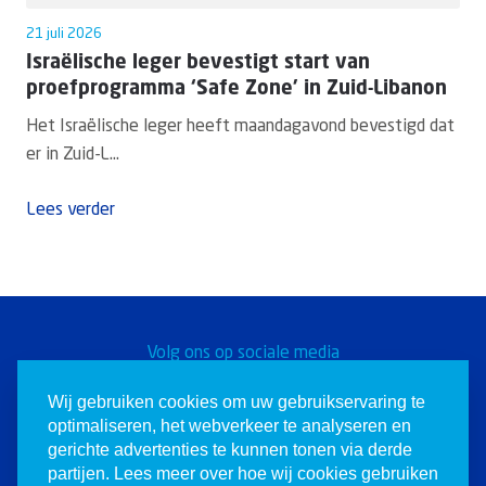
21 juli 2026
Israëlische leger bevestigt start van
proefprogramma ‘Safe Zone’ in Zuid-Libanon
Het Israëlische leger heeft maandagavond bevestigd dat
er in Zuid-L...
Lees verder
Volg ons op sociale media
Word een Christen voor
Wij gebruiken cookies om uw gebruikservaring te
optimaliseren, het webverkeer te analyseren en
Israël
gerichte advertenties te kunnen tonen via derde
partijen. Lees meer over hoe wij cookies gebruiken