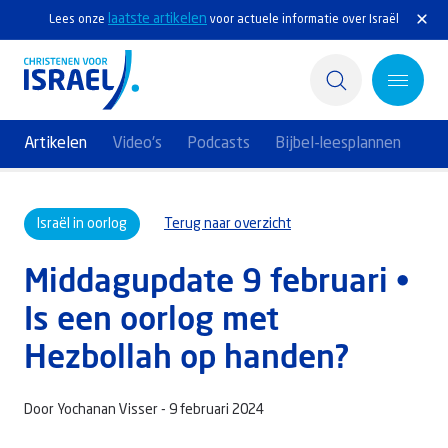
laatste artikelen
Lees onze
voor actuele informatie over Israël
Artikelen
Video's
Podcasts
Bijbel-leesplannen
Home
Israël in oorlog
Terug naar overzicht
Actief
Middagupdate 9 februari •
Ontdek
Is een oorlog met
Steun Israël
Hezbollah op handen?
Service & Contact
Door Yochanan Visser -
9 februari 2024
Kennisbank