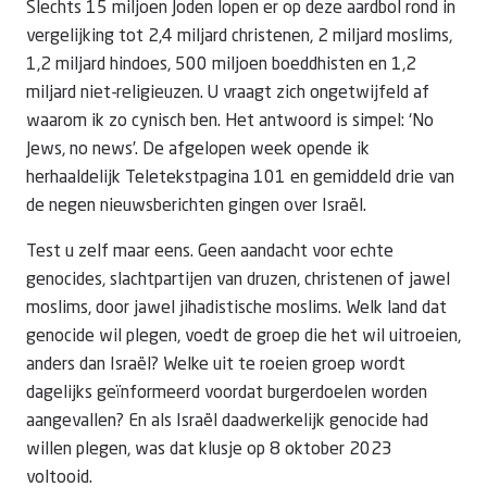
Slechts 15 miljoen Joden lopen er op deze aardbol rond in
vergelijking tot 2,4 miljard christenen, 2 miljard moslims,
1,2 miljard hindoes, 500 miljoen boeddhisten en 1,2
miljard niet-religieuzen. U vraagt zich ongetwijfeld af
waarom ik zo cynisch ben. Het antwoord is simpel: ‘No
Jews, no news’. De afgelopen week opende ik
herhaaldelijk Teletekstpagina 101 en gemiddeld drie van
de negen nieuwsberichten gingen over Israël.
Test u zelf maar eens. Geen aandacht voor echte
genocides, slachtpartijen van druzen, christenen of jawel
moslims, door jawel jihadistische moslims. Welk land dat
genocide wil plegen, voedt de groep die het wil uitroeien,
anders dan Israël? Welke uit te roeien groep wordt
dagelijks geïnformeerd voordat burgerdoelen worden
aangevallen? En als Israël daadwerkelijk genocide had
willen plegen, was dat klusje op 8 oktober 2023
voltooid.