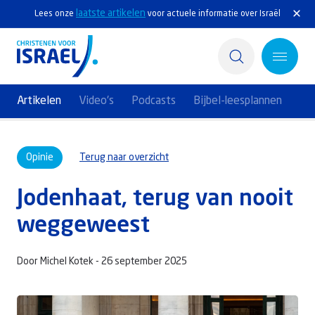
laatste artikelen
Lees onze
voor actuele informatie over Israël
Artikelen
Video's
Podcasts
Bijbel-leesplannen
Home
Opinie
Terug naar overzicht
Actief
Jodenhaat, terug van nooit
Ontdek
weggeweest
Steun Israël
Door Michel Kotek -
26 september 2025
Service & Contact
Kennisbank