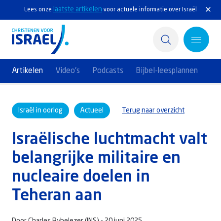
laatste artikelen
Lees onze
voor actuele informatie over Israël
Artikelen
Video's
Podcasts
Bijbel-leesplannen
Home
Israël in oorlog
Actueel
Terug naar overzicht
Actief
Israëlische luchtmacht valt
Ontdek
belangrijke militaire en
Steun Israël
nucleaire doelen in
Service & Contact
Teheran aan
Kennisbank