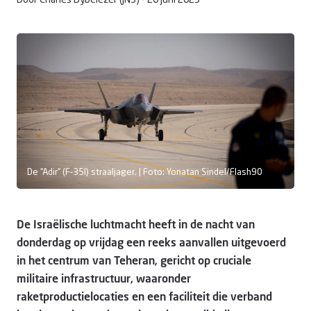
Door Charles Bybelezer (JNS) -
20 juni 2025
Doneer
De “Adir” (F-35I) straaljager. | Foto: Yonatan Sindel/Flash90
De Israëlische luchtmacht heeft in de nacht van
donderdag op vrijdag een reeks aanvallen uitgevoerd
in het centrum van Teheran, gericht op cruciale
militaire infrastructuur, waaronder
raketproductielocaties en een faciliteit die verband