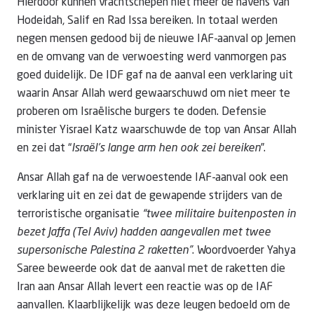
Hierdoor kunnen vrachtschepen niet meer de havens van
Hodeidah, Salif en Rad Issa bereiken. In totaal werden
negen mensen gedood bij de nieuwe IAF-aanval op Jemen
en de omvang van de verwoesting werd vanmorgen pas
goed duidelijk. De IDF gaf na de aanval een verklaring uit
waarin Ansar Allah werd gewaarschuwd om niet meer te
proberen om Israëlische burgers te doden. Defensie
minister Yisrael Katz waarschuwde de top van Ansar Allah
en zei dat “
Israël’s lange arm hen ook zei bereiken
”.
Ansar Allah gaf na de verwoestende IAF-aanval ook een
verklaring uit en zei dat de gewapende strijders van de
terroristische organisatie
“twee militaire buitenposten in
bezet Jaffa (Tel Aviv) hadden aangevallen met twee
supersonische Palestina 2 raketten”
. Woordvoerder Yahya
Saree beweerde ook dat de aanval met de raketten die
Iran aan Ansar Allah levert een reactie was op de IAF
aanvallen. Klaarblijkelijk was deze leugen bedoeld om de