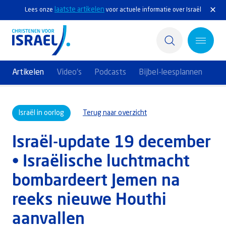
laatste artikelen
Lees onze
voor actuele informatie over Israël
Artikelen
Video's
Podcasts
Bijbel-leesplannen
Home
Israël in oorlog
Terug naar overzicht
Actief
Israël-update 19 december
Ontdek
• Israëlische luchtmacht
Steun Israël
bombardeert Jemen na
Service & Contact
reeks nieuwe Houthi
aanvallen
Kennisbank