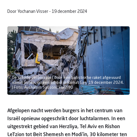
Door Yochanan Visser -
19 december 2024
Doneer
De schade veroorzaakt door een ballistische raket afgevuurd
vanuit Jemen, op een school in Ramat Gan, 19 december 2024.
| Foto: Avshalom Sassoni, Flash90
Afgelopen nacht werden burgers in het centrum van
Israël opnieuw opgeschrikt door luchtalarmen. In een
uitgestrekt gebied van Herzliya, Tel Aviv en Rishon
LeTzion tot Beit Shemesh en Modi’in, 30 kilometer ten