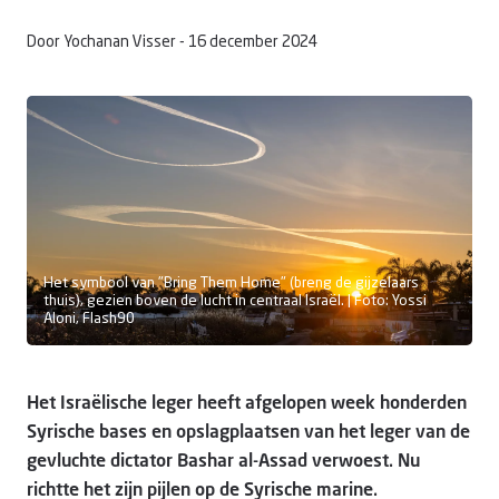
Door Yochanan Visser -
16 december 2024
Doneer
Het symbool van "Bring Them Home" (breng de gijzelaars
thuis), gezien boven de lucht in centraal Israël. | Foto: Yossi
Aloni, Flash90
Het Israëlische leger heeft afgelopen week honderden
Syrische bases en opslagplaatsen van het leger van de
gevluchte dictator Bashar al-Assad verwoest. Nu
richtte het zijn pijlen op de Syrische marine.