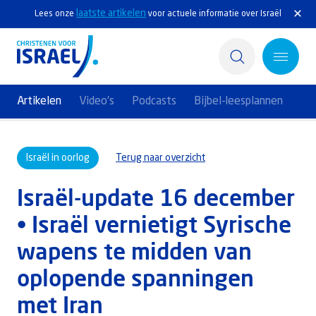
laatste artikelen
Lees onze
voor actuele informatie over Israël
Artikelen
Video's
Podcasts
Bijbel-leesplannen
Home
Israël in oorlog
Terug naar overzicht
Actief
Israël-update 16 december
Ontdek
• Israël vernietigt Syrische
Steun Israël
wapens te midden van
Service & Contact
oplopende spanningen
met Iran
Kennisbank