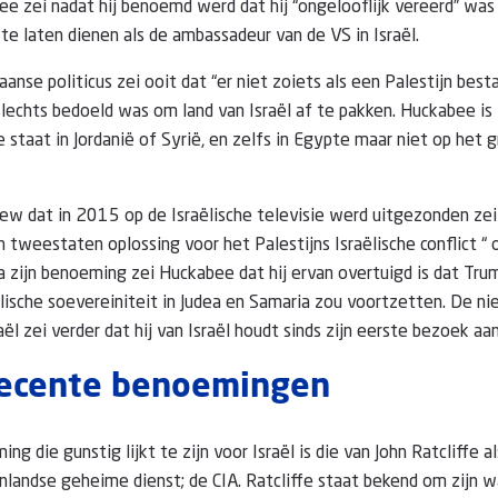
e zei nadat hij benoemd werd dat hij “ongelooflijk vereerd” wa
te laten dienen als de ambassadeur van de VS in Israël.
nse politicus zei ooit dat “er niet zoiets als een Palestijn bestaa
slechts bedoeld was om land van Israël af te pakken. Huckabee is
e staat in Jordanië of Syrië, en zelfs in Egypte maar niet op het
iew dat in 2015 op de Israëlische televisie werd uitgezonden ze
 tweestaten oplossing voor het Palestijns Israëlische conflict “
Na zijn benoeming zei Huckabee dat hij ervan overtuigd is dat Tru
ëlische soevereiniteit in Judea en Samaria zou voortzetten. De 
ël zei verder dat hij van Israël houdt sinds zijn eerste bezoek aa
recente benoemingen
g die gunstig lijkt te zijn voor Israël is die van John Ratcliffe a
nlandse geheime dienst; de CIA. Ratcliffe staat bekend om zijn