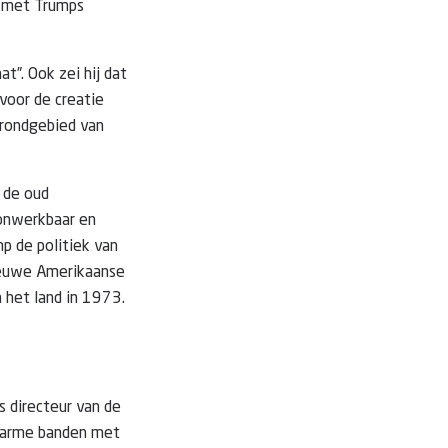
s met Trumps
t”. Ook zei hij dat
 voor de creatie
 grondgebied van
i de oud
 onwerkbaar en
mp de politiek van
nieuwe Amerikaanse
n het land in 1973.
ls directeur van de
 warme banden met