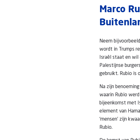
Marco Ru
Buitenla
Neem bijvoorbeeld
wordt in Trumps re
Israël staat en wi
Palestijnse burger
gebruikt. Rubio i
Na zijn benoeming 
waarin Rubio werd 
bijeenkomst met Isr
element van Hamas 
‘mensen’ zijn kwaa
Rubio.