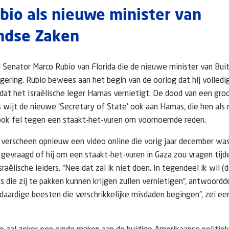
bio als nieuwe minister van
ndse Zaken
 Senator Marco Rubio van Florida die de nieuwe minister van Bu
gering. Rubio bewees aan het begin van de oorlog dat hij volledi
l dat het Israëlische leger Hamas vernietigt. De dood van een gro
s wijt de nieuwe ‘Secretary of State’ ook aan Hamas, die hen als 
s ook fel tegen een staakt-het-vuren om voornoemde reden.
verscheen opnieuw een video online die vorig jaar december was
gevraagd of hij om een staakt-het-vuren in Gaza zou vragen tijd
aëlische leiders. “Nee dat zal ik niet doen. In tegendeel ik wil (d
die zij te pakken kunnen krijgen zullen vernietigen”, antwoordd
daardige beesten die verschrikkelijke misdaden begingen”, zei een