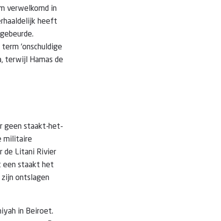
rm verwelkomd in
rhaaldelijk heeft
 gebeurde.
 term ‘onschuldige
a, terwijl Hamas de
er geen staakt-het-
 militaire
 de Litani Rivier
ot een staakt het
 zijn ontslagen
iyah in Beiroet.