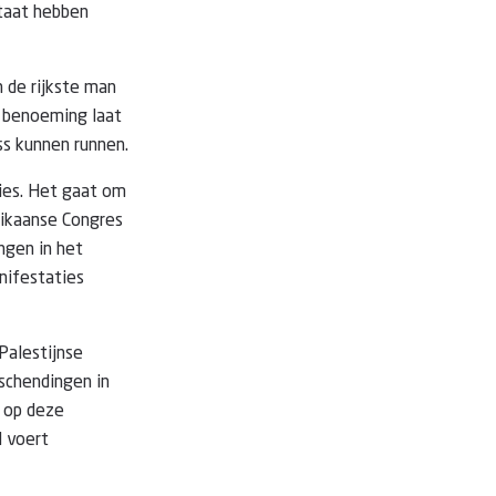
staat hebben
 de rijkste man
e benoeming laat
ss kunnen runnen.
ties. Het gaat om
rikaanse Congres
ngen in het
nifestaties
Palestijnse
schendingen in
d op deze
l voert