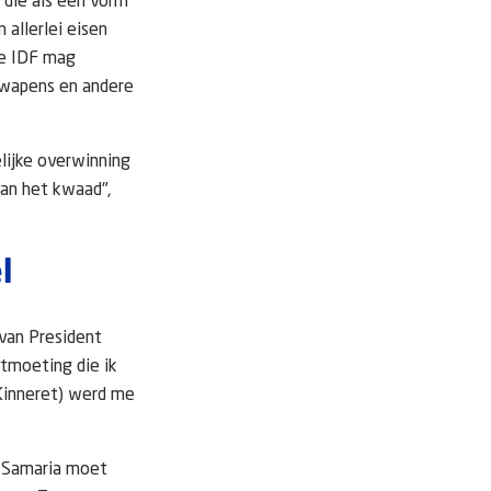
 die als een vorm
 allerlei eisen
de IDF mag
l wapens en andere
lijke overwinning
van het kwaad",
l
van President
ntmoeting die ik
(Kinneret) werd me
n Samaria moet