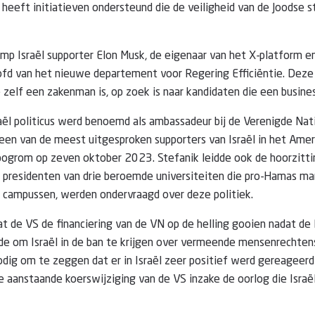
 heeft initiatieven ondersteund die de veiligheid van de Joodse 
 Israël supporter Elon Musk, de eigenaar van het X-platform en
oofd van het nieuwe departement voor Regering Efficiëntie. Dez
e zelf een zakenman is, op zoek is naar kandidaten die een busine
aël politicus werd benoemd als ambassadeur bij de Verenigde Na
e een van de meest uitgesproken supporters van Israël in het Ame
ogrom op zeven oktober 2023. Stefanik leidde ook de hoorzitti
 presidenten van drie beroemde universiteiten die pro-Hamas ma
 campussen, werden ondervraagd over deze politiek.
at de VS de financiering van de VN op de helling gooien nadat de 
rde om Israël in de ban te krijgen over vermeende mensenrechten
odig om te zeggen dat er in Israël zeer positief werd gereageer
aanstaande koerswijziging van de VS inzake de oorlog die Israë