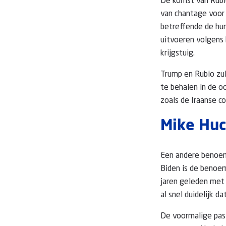
De komst van Rubio
van chantage voor 
betreffende de hum
uitvoeren volgens 
krijgstuig.
Trump en Rubio zul
te behalen in de o
zoals de Iraanse co
Mike Huc
Een andere benoem
Biden is de benoem
jaren geleden met 
al snel duidelijk d
De voormalige past