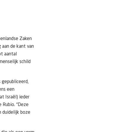
itenlandse Zaken
g aan de kant van
ot aantal
menselijk schild
 gepubliceerd,
ens een
at Israël) ieder
e Rubio. “Deze
 duidelijk boze