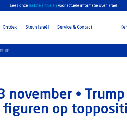
Lees onze
laatste artikelen
voor actuele informatie over Israël
Ontdek
Steun Israël
Service & Contact
Ke
annen
13 november • Trum
l figuren op topposit