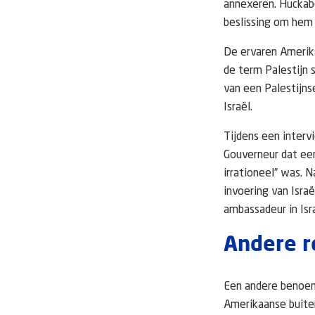
annexeren. Huckabe
beslissing om hem 
De ervaren Amerikaa
de term Palestijn 
van een Palestijns
Israël.
Tijdens een interv
Gouverneur dat een
irrationeel” was. 
invoering van Isra
ambassadeur in Isra
Andere 
Een andere benoemin
Amerikaanse buite