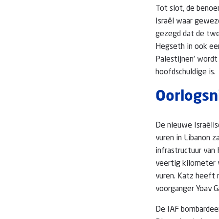
Tot slot, de beno
Israël waar gewez
gezegd dat de twee
Hegseth in ook een
Palestijnen’ wordt
hoofdschuldige is.
Oorlogs
De nieuwe Israëlis
vuren in Libanon z
infrastructuur van
veertig kilometer v
vuren. Katz heeft 
voorganger Yoav G
De IAF bombardeerd