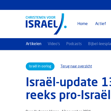
Home
Actief
Artikelen
Video's
Podcasts
Bijbel-leespl
Israël in oorlog
Terug naar overzicht
Israël-update 
reeks pro-Israë