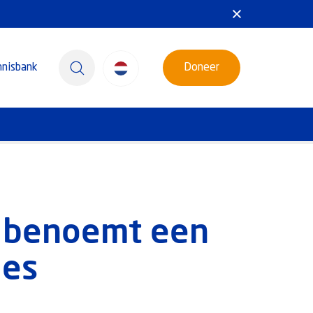
nnisbank
Doneer
p benoemt een
ies