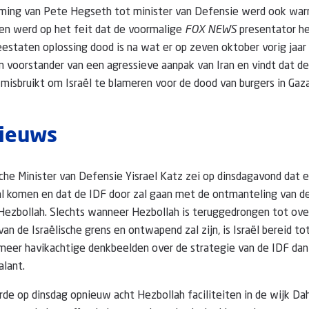
eming van Pete Hegseth tot minister van Defensie werd ook wa
en werd op het feit dat de voormalige
FOX NEWS
presentator he
staten oplossing dood is na wat er op zeven oktober vorig jaar
 voorstander van een agressieve aanpak van Iran en vindt dat de
 misbruikt om Israël te blameren voor de dood van burgers in Gaz
nieuws
che Minister van Defensie Yisrael Katz zei op dinsdagavond dat 
al komen en dat de IDF door zal gaan met de ontmanteling van de
 Hezbollah. Slechts wanneer Hezbollah is teruggedrongen tot over
an de Israëlische grens en ontwapend zal zijn, is Israël bereid t
meer havikachtige denkbeelden over de strategie van de IDF dan
alant.
e op dinsdag opnieuw acht Hezbollah faciliteiten in de wijk Dah