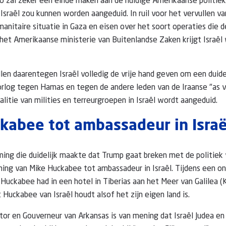
 zal zeker een einde maken aan de huidige Amerikaanse politiek
Israël zou kunnen worden aangeduid. In ruil voor het vervullen van
anitaire situatie in Gaza en eisen over het soort operaties die 
het Amerikaanse ministerie van Buitenlandse Zaken krijgt Israë
len daarentegen Israël volledig de vrije hand geven om een duide
orlog tegen Hamas en tegen de andere leden van de Iraanse "as 
alitie van milities en terreurgroepen in Israël wordt aangeduid.
kabee tot ambassadeur in Israë
ing die duidelijk maakte dat Trump gaat breken met de politiek 
ing van Mike Huckabee tot ambassadeur in Israël. Tijdens een o
Huckabee had in een hotel in Tiberias aan het Meer van Galilea 
at Huckabee van Israël houdt alsof het zijn eigen land is.
or en Gouverneur van Arkansas is van mening dat Israël Judea e