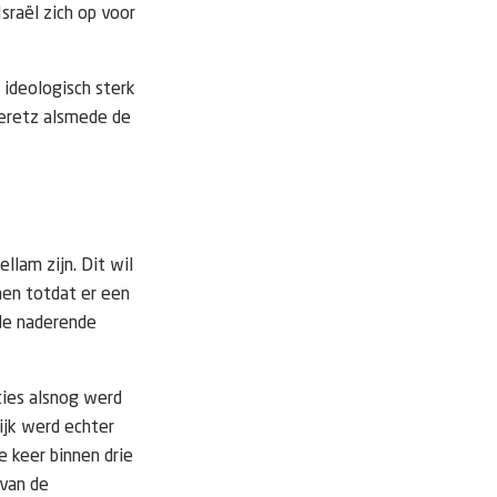
sraël zich op voor
 ideologisch sterk
 Meretz alsmede de
llam zijn. Dit wil
men totdat er een
 de naderende
ties alsnog werd
ijk werd echter
e keer binnen drie
 van de