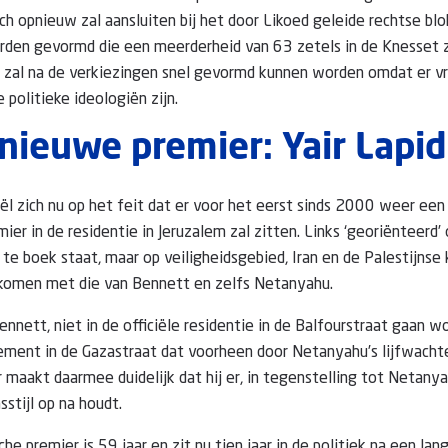
h opnieuw zal aansluiten bij het door Likoed geleide rechtse blo
orden gevormd die een meerderheid van 63 zetels in de Knesset 
g zal na de verkiezingen snel gevormd kunnen worden omdat er v
politieke ideologiën zijn.
s nieuwe premier: Yair Lapid
aël zich nu op het feit dat er voor het eerst sinds 2000 weer een 
ier in de residentie in Jeruzalem zal zitten. Links ‘georiënteerd
s te boek staat, maar op veiligheidsgebied, Iran en de Palestijns
komen met die van Bennett en zelfs Netanyahu.
Bennett, niet in de officiële residentie in de Balfourstraat gaan 
ent in de Gazastraat dat voorheen door Netanyahu’s lijfwachte
maakt daarmee duidelijk dat hij er, in tegenstelling tot Netany
stijl op na houdt.
he premier is 59 jaar en zit nu tien jaar in de politiek na een lang