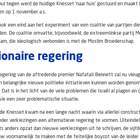
l tegen werd de huidige Knesset ‘naar huis’ gestuurd en maakt I
en op 1 november a.s.
k een eind aan het experiment van een coalitie van partijen die
lden. De coalitie omvatte, bijvoorbeeld, de extreemlinkse partij
a’am, die ideologisch verbonden is met de Moslim Broederschap.
onaire regering
egering van de aftredende premier Nafatali Bennett zal nu vleuge
n belangrijke nieuwe politieke initiatieven kunnen worden geno
 Dat is in het licht van de vele problemen die Israël al plagen en
ie een zeer problematische situatie.
de Knesset kwam na een lange nacht waarin via allerlei construc
er verkiezingen een alternatieve regering te vormen. Uiteindel
ets anders opzat dan nieuwe verkiezingen uit te schrijven, de vijfd
euw voornamelijk te maken met de feitelijke boycot van de leider