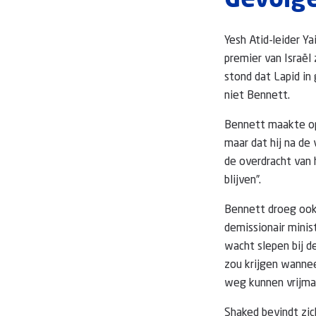
Gevolg
Yesh Atid-leider Y
premier van Israël 
stond dat Lapid in
niet Bennett.
Bennett maakte op
maar dat hij na de
de overdracht van h
blijven”.
Bennett droeg ook 
demissionair minis
wacht slepen bij d
zou krijgen wannee
weg kunnen vrijmak
Shaked bevindt zic