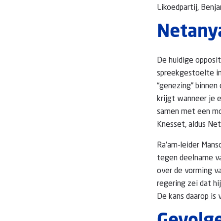
Likoedpartij, Benj
Netany
De huidige opposit
spreekgestoelte in
“genezing” binnen 
krijgt wanneer je
samen met een mosl
Knesset, aldus Ne
Ra’am-leider Mans
tegen deelname van
over de vorming van
regering zei dat h
De kans daarop is v