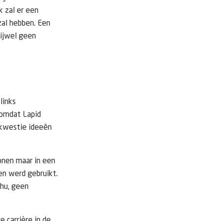
k zal er een
zal hebben. Een
rijwel geen
links
’ omdat Lapid
e kwestie ideeën
wonen maar in een
n werd gebruikt.
ahu, geen
e carrière in de