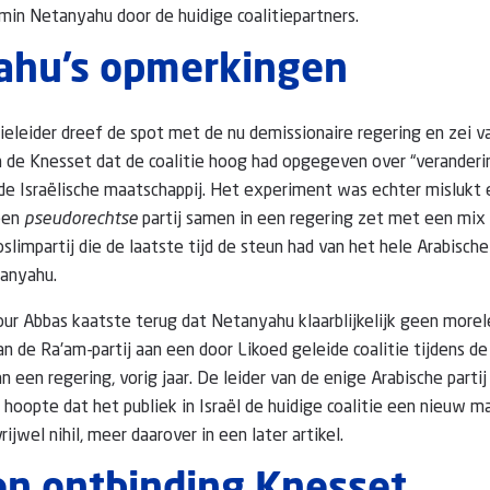
amin Netanyahu door de huidige coalitiepartners.
ahu’s opmerkingen
ieleider dreef de spot met de nu demissionaire regering en zei v
 de Knesset dat de coalitie hoog had opgegeven over “veranderin
de Israëlische maatschappij. Het experiment was echter mislukt e
 een
pseudorechtse
partij samen in een regering zet met een mix v
impartij die de laatste tijd de steun had van het hele Arabische 
tanyahu.
our Abbas kaatste terug dat Netanyahu klaarblijkelijk geen more
 de Ra'am-partij aan een door Likoed geleide coalitie tijdens d
 een regering, vorig jaar. De leider van de enige Arabische parti
ij hoopte dat het publiek in Israël de huidige coalitie een nieuw 
rijwel nihil, meer daarover in een later artikel.