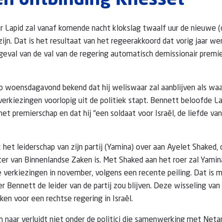
en ontbinding Knesset
air Lapid zal vanaf komende nacht klokslag twaalf uur de nieuwe (
zijn. Dat is het resultaat van het regeerakkoord dat vorig jaar we
 geval van de val van de regering automatisch demissionair premi
 woensdagavond bekend dat hij weliswaar zal aanblijven als wa
 verkiezingen voorlopig uit de politiek stapt. Bennett beloofde La
et premierschap en dat hij “een soldaat voor Israël, de liefde van
het leiderschap van zijn partij (Yamina) over aan Ayelet Shaked
ter van Binnenlandse Zaken is. Met Shaked aan het roer zal Yamina
e verkiezingen in november, volgens een recente peiling. Dat is 
r Bennett de leider van de partij zou blijven. Deze wisseling va
en voor een rechtse regering in Israël.
h naar verluidt niet onder de politici die samenwerking met Neta