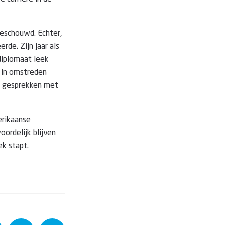
beschouwd. Echter,
erde. Zijn jaar als
diplomaat leek
n in omstreden
e gesprekken met
erikaanse
oordelijk blijven
ek stapt.