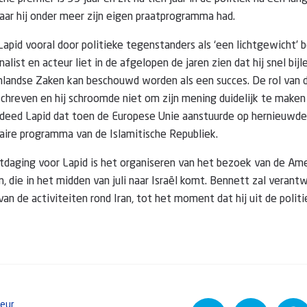
aar hij onder meer zijn eigen praatprogramma had.
Lapid vooral door politieke tegenstanders als ‘een lichtgewicht’ 
alist en acteur liet in de afgelopen de jaren zien dat hij snel bijle
nlandse Zaken kan beschouwd worden als een succes. De rol van 
schreven en hij schroomde niet om zijn mening duidelijk te make
 deed Lapid dat toen de Europese Unie aanstuurde op hernieuwd
eaire programma van de Islamitische Republiek.
tdaging voor Lapid is het organiseren van het bezoek van de Am
, die in het midden van juli naar Israël komt. Bennett zal verantw
an de activiteiten rond Iran, tot het moment dat hij uit de politi
teur