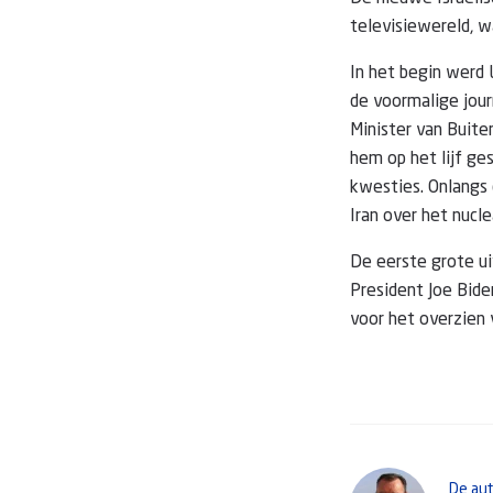
televisiewereld, w
In het begin werd 
de voormalige journ
Minister van Buite
hem op het lijf ge
kwesties. Onlangs
Iran over het nucl
De eerste grote ui
President Joe Biden
voor het overzien v
De au