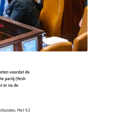
loten voordat de
e partij (Yesh
at er na de
ontbonden. Met 92