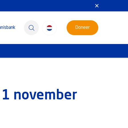
nnisbank
Doneer
p 1 november