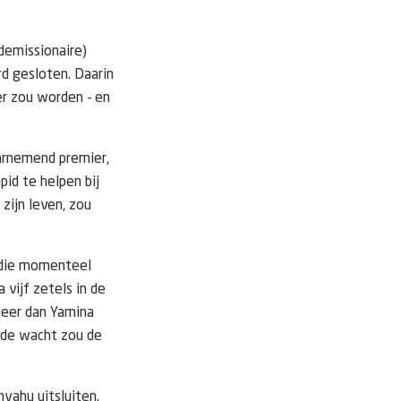
demissionaire)
rd gesloten. Daarin
er zou worden - en
arnemend premier,
pid te helpen bij
 zijn leven, zou
, die momenteel
 vijf zetels in de
meer dan Yamina
n de wacht zou de
nyahu uitsluiten.