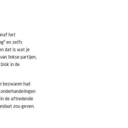
anaf het
g” en zelfs
n dat is wat je
an linkse partijen,
blok in de
le bezwaren had
e onderhandelingen
j in de aftredende
mandaat zou geven.