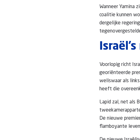
Wanneer Yamina zic
coalitie kunnen w
dergelijke regerin
tegenovergestelde 
Israël’
Voorlopig richt Isr
georiënteerde prem
weliswaar als link
heeft die overeen
Lapid zal, net als 
tweekamerappartem
De nieuwe premier 
flamboyante levens
De nieuwe Israëlisc