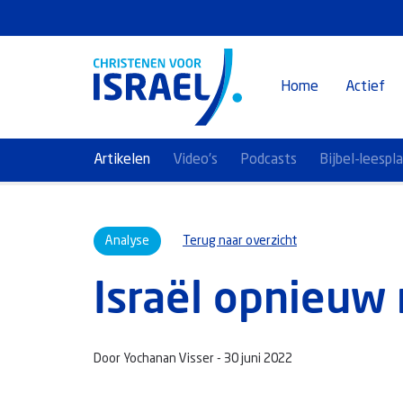
Home
Actief
Artikelen
Video's
Podcasts
Bijbel-leespl
Analyse
Terug naar overzicht
Israël opnieuw
Door Yochanan Visser -
30 juni 2022