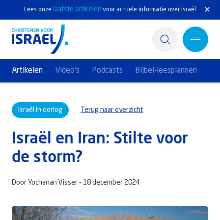
laatste artikelen
Lees onze
voor actuele informatie over Israël
Artikelen
Video's
Podcasts
Bijbel-leesplannen
Home
Israël in oorlog
Terug naar overzicht
Actief
Israël en Iran: Stilte voor
Ontdek
de storm?
Steun Israël
Door Yochanan Visser -
18 december 2024
Service & Contact
Kennisbank