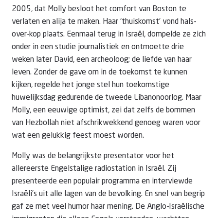
2005, dat Molly besloot het comfort van Boston te
verlaten en alija te maken. Haar ‘thuiskomst’ vond hals-
over-kop plaats. Eenmaal terug in Israël, dompelde ze zich
onder in een studie journalistiek en ontmoette drie
weken later David, een archeoloog; de liefde van haar
leven. Zonder de gave om in de toekomst te kunnen
kijken, regelde het jonge stel hun toekomstige
huwelijksdag gedurende de tweede Libanonoorlog. Maar
Molly, een eeuwige optimist, zei dat zelfs de bommen
van Hezbollah niet afschrikwekkend genoeg waren voor
wat een gelukkig feest moest worden.
Molly was de belangrijkste presentator voor het
allereerste Engelstalige radiostation in Israël. Zij
presenteerde een populair programma en interviewde
Israëli’s uit alle lagen van de bevolking. En snel van begrip
gaf ze met veel humor haar mening. De Anglo-Israëlische