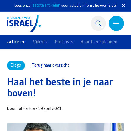
laatste artikelen
Lees onze
voor actuele informatie over Israël
Artikelen
Video's
Podcasts
Bijbel-leesplannen
Home
Blogs
Terug naar overzicht
Actief
Haal het beste in je naar
Ontdek
boven!
Steun Israël
Door Tal Hartuv -
19 april 2021
Service & Contact
Kennisbank