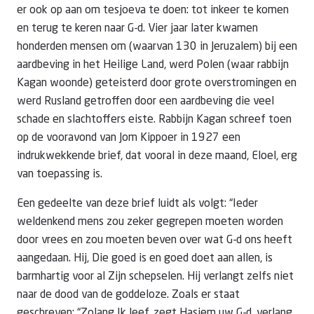
er ook op aan om tesjoeva te doen: tot inkeer te komen
en terug te keren naar G-d. Vier jaar later kwamen
honderden mensen om (waarvan 130 in Jeruzalem) bij een
aardbeving in het Heilige Land, werd Polen (waar rabbijn
Kagan woonde) geteisterd door grote overstromingen en
werd Rusland getroffen door een aardbeving die veel
schade en slachtoffers eiste. Rabbijn Kagan schreef toen
op de vooravond van Jom Kippoer in 1927 een
indrukwekkende brief, dat vooral in deze maand, Eloel, erg
van toepassing is.
Een gedeelte van deze brief luidt als volgt: “Ieder
weldenkend mens zou zeker gegrepen moeten worden
door vrees en zou moeten beven over wat G-d ons heeft
aangedaan. Hij, Die goed is en goed doet aan allen, is
barmhartig voor al Zijn schepselen. Hij verlangt zelfs niet
naar de dood van de goddeloze. Zoals er staat
geschreven: “Zolang Ik leef, zegt Hasjem uw G-d, verlang