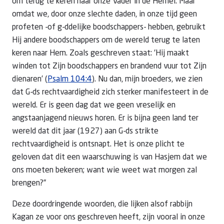
om terug te keren naar onze Vader in de Hemel. Maar
omdat we, door onze slechte daden, in onze tijd geen
profeten -of g-ddelijke boodschappers- hebben, gebruikt
Hij andere boodschappers om de wereld terug te laten
keren naar Hem. Zoals geschreven staat: 'Hij maakt
winden tot Zijn boodschappers en brandend vuur tot Zijn
dienaren’ (
Psalm 104:4
). Nu dan, mijn broeders, we zien
dat G-ds rechtvaardigheid zich sterker manifesteert in de
wereld. Er is geen dag dat we geen vreselijk en
angstaanjagend nieuws horen. Er is bijna geen land ter
wereld dat dit jaar (1927) aan G-ds strikte
rechtvaardigheid is ontsnapt. Het is onze plicht te
geloven dat dit een waarschuwing is van Hasjem dat we
ons moeten bekeren; want wie weet wat morgen zal
brengen?”
Deze doordringende woorden, die lijken alsof rabbijn
Kagan ze voor ons geschreven heeft, zijn vooral in onze