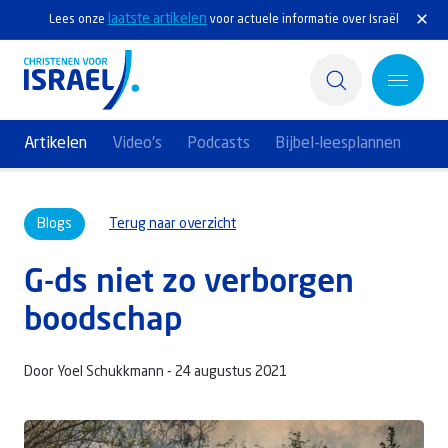
laatste artikelen
Lees onze
voor actuele informatie over Israël
Artikelen
Video's
Podcasts
Bijbel-leesplannen
Home
Blogs
Terug naar overzicht
Actief
G-ds niet zo verborgen
Ontdek
boodschap
Steun Israël
Door Yoel Schukkmann -
24 augustus 2021
Service & Contact
Kennisbank