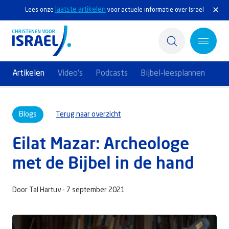
laatste artikelen
Lees onze
voor actuele informatie over Israël
Artikelen
Video's
Podcasts
Bijbel-leesplannen
Home
Blogs
Terug naar overzicht
Actief
Eilat Mazar: Archeologe
Ontdek
met de Bijbel in de hand
Steun Israël
Door Tal Hartuv -
7 september 2021
Service & Contact
Kennisbank