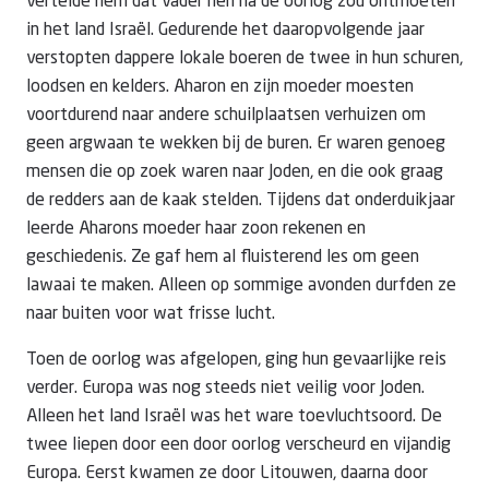
vertelde hem dat vader hen na de oorlog zou ontmoeten
in het land
Israël
. Gedurende het daaropvolgende jaar
verstopten dappere lokale boeren de twee in hun schuren,
loodsen en kelders. Aharon en zijn moeder moesten
voortdurend naar andere schuilplaatsen verhuizen om
geen argwaan te wekken bij de buren. Er waren genoeg
mensen die op zoek waren naar Joden, en die ook graag
de redders aan de kaak stelden. Tijdens dat onderduikjaar
leerde Aharons moeder haar zoon rekenen en
geschiedenis. Ze gaf hem al fluisterend les om geen
lawaai te maken. Alleen op sommige avonden durfden ze
naar buiten voor wat frisse lucht.
Toen de oorlog was afgelopen, ging hun gevaarlijke reis
verder. Europa was nog steeds niet veilig voor Joden.
Alleen het land
Israël
was het ware toevluchtsoord. De
twee liepen door een door oorlog verscheurd en vijandig
Europa. Eerst kwamen ze door Litouwen, daarna door