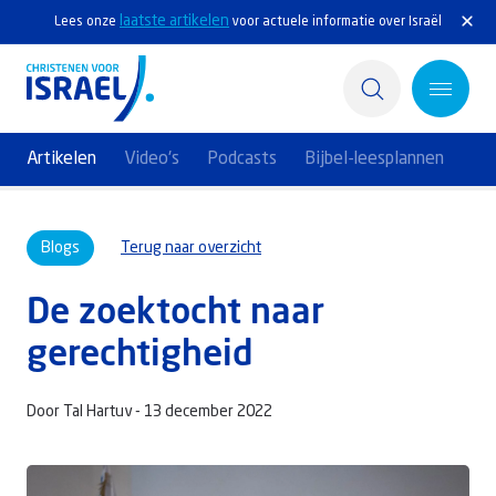
laatste artikelen
Lees onze
voor actuele informatie over Israël
Artikelen
Video's
Podcasts
Bijbel-leesplannen
Home
Blogs
Terug naar overzicht
Actief
De zoektocht naar
Ontdek
gerechtigheid
Steun Israël
Door Tal Hartuv -
13 december 2022
Service & Contact
Kennisbank