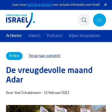
laatste artikelen
Lees onze
voor actuele informatie over Israël
Artikelen
Video's
Podcasts
Bijbel-leesplannen
Home
Artikel
Terug naar overzicht
Actief
De vreugdevolle maand
Ontdek
Adar
Steun Israël
Door Yoel Schukkmann -
15 februari 2021
Service & Contact
Kennisbank