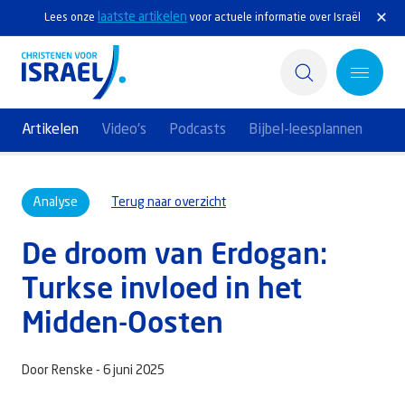
laatste artikelen
Lees onze
voor actuele informatie over Israël
Artikelen
Video's
Podcasts
Bijbel-leesplannen
Home
Analyse
Terug naar overzicht
Actief
De droom van Erdogan:
Ontdek
Turkse invloed in het
Steun Israël
Midden-Oosten
Service & Contact
Door Renske -
6 juni 2025
Kennisbank