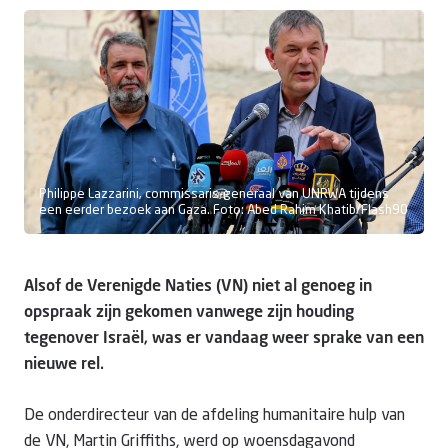
Doneer
Philippe Lazzarini, commissaris-generaal van UNRWA tijdens
een eerder bezoek aan Gaza. Foto: Abed Rahim Khatib/Flash90
Alsof de Verenigde Naties (VN) niet al genoeg in
opspraak zijn gekomen vanwege zijn houding
tegenover Israël, was er vandaag weer sprake van een
nieuwe rel.
De onderdirecteur van de afdeling humanitaire hulp van
de VN, Martin Griffiths, werd op woensdagavond