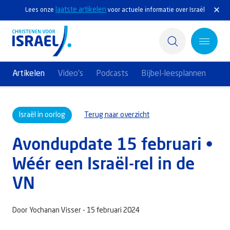
laatste artikelen
Lees onze
voor actuele informatie over Israël
Artikelen
Video's
Podcasts
Bijbel-leesplannen
Home
Israël in oorlog
Terug naar overzicht
Actief
Avondupdate 15 februari •
Ontdek
Wéér een Israël-rel in de
Steun Israël
VN
Service & Contact
Door Yochanan Visser -
15 februari 2024
Kennisbank