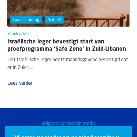
Israël in oorlog
Actueel
21 juli 2026
Israëlische leger bevestigt start van
proefprogramma ‘Safe Zone’ in Zuid-Libanon
Het Israëlische leger heeft maandagavond bevestigd dat
er in Zuid-L...
Lees verder
Volg ons op sociale media
Word een Christen voor