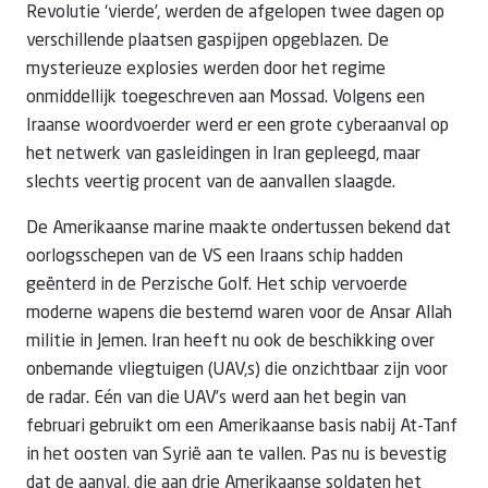
Revolutie ‘vierde’, werden de afgelopen twee dagen op
verschillende plaatsen gaspijpen opgeblazen. De
mysterieuze explosies werden door het regime
onmiddellijk toegeschreven aan Mossad. Volgens een
Iraanse woordvoerder werd er een grote cyberaanval op
het netwerk van gasleidingen in Iran gepleegd, maar
slechts veertig procent van de aanvallen slaagde.
De Amerikaanse marine maakte ondertussen bekend dat
oorlogsschepen van de VS een Iraans schip hadden
geënterd in de Perzische Golf. Het schip vervoerde
moderne wapens die bestemd waren voor de Ansar Allah
militie in Jemen. Iran heeft nu ook de beschikking over
onbemande vliegtuigen (UAV,s) die onzichtbaar zijn voor
de radar. Eén van die UAV’s werd aan het begin van
februari gebruikt om een Amerikaanse basis nabij At-Tanf
in het oosten van Syrië aan te vallen. Pas nu is bevestig
dat de aanval, die aan drie Amerikaanse soldaten het