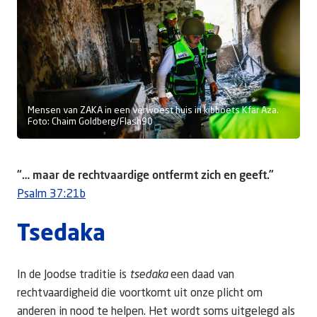
Doneer
Mensen van ZAKA in een verwoest huis in kibboets Kfar Aza.
Foto: Chaim Goldberg/Flash90
“… maar de rechtvaardige ontfermt zich en geeft.”
Psalm 37:21b
Tsedaka
In de Joodse traditie is
tsedaka
een daad van
rechtvaardigheid die voortkomt uit onze plicht om
anderen in nood te helpen. Het wordt soms uitgelegd als