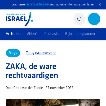
laatste artikelen
Lees onze
voor actuele informatie over Israël
Artikelen
Video's
Podcasts
Bijbel-leesplannen
Home
Blogs
Terug naar overzicht
Actief
ZAKA, de ware
Ontdek
rechtvaardigen
Steun Israël
Door Petra van der Zande -
27 november 2023
Service & Contact
Kennisbank