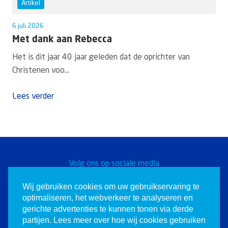
Artikel
6 juli 2026
Met dank aan Rebecca
Het is dit jaar 40 jaar geleden dat de oprichter van
Christenen voo...
Lees verder
Volg ons op sociale media
Word een Christen voor
Wij gebruiken cookies om uw gebruikservaring te
optimaliseren, het webverkeer te analyseren en
Israël
gerichte advertenties te kunnen tonen via derde
partijen. Lees meer over hoe wij cookies gebruiken