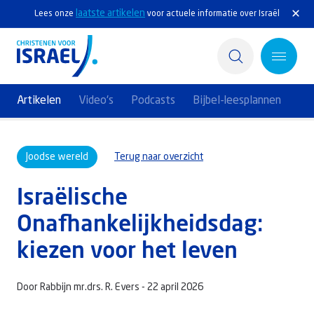
laatste artikelen
Lees onze
voor actuele informatie over Israël
Artikelen
Video's
Podcasts
Bijbel-leesplannen
Home
Joodse wereld
Terug naar overzicht
Actief
Israëlische
Ontdek
Onafhankelijkheidsdag:
Steun Israël
kiezen voor het leven
Service & Contact
Door Rabbijn mr.drs. R. Evers -
22 april 2026
Kennisbank