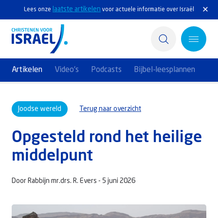
laatste artikelen
Lees onze
voor actuele informatie over Israël
Artikelen
Video's
Podcasts
Bijbel-leesplannen
Home
Joodse wereld
Terug naar overzicht
Actief
Opgesteld rond het heilige
Ontdek
middelpunt
Steun Israël
Door Rabbijn mr.drs. R. Evers -
5 juni 2026
Service & Contact
Kennisbank