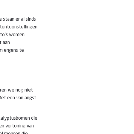
e staan er al sinds
t tentoonstellingen
oto's worden
t aan
om ergens te
aren we nog niet
 Met een van angst
calyptusbomen die
een vertoning van