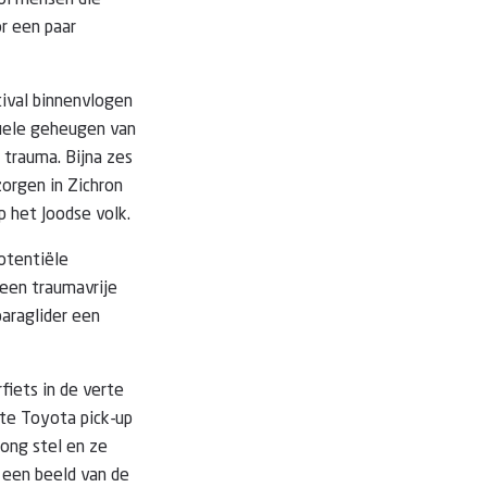
vol mensen die
r een paar
tival binnenvlogen
isuele geheugen van
 trauma. Bijna zes
zorgen in Zichron
 het Joodse volk.
potentiële
 een traumavrije
paraglider een
fiets in de verte
tte Toyota pick-up
ong stel en ze
s een beeld van de