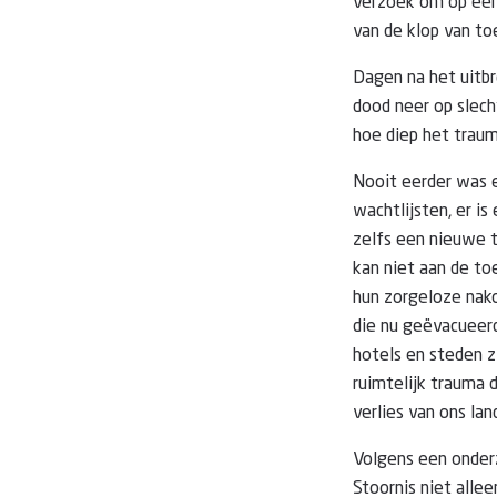
verzoek om op een
van de klop van to
Dagen na het uitb
dood neer op slecht
hoe diep het traum
Nooit eerder was e
wachtlijsten, er i
zelfs een nieuwe t
kan niet aan de t
hun zorgeloze nak
die nu geëvacueerd
hotels en steden z
ruimtelijk trauma 
verlies van ons lan
Volgens een onder
Stoornis niet alle