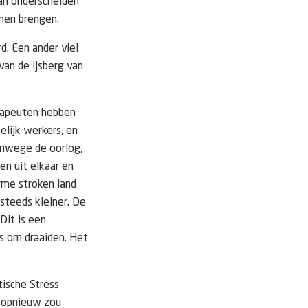
an onderscheiden
omen brengen.
. Een ander viel
van de ijsberg van
erapeuten hebben
elijk werkers, en
vanwege de oorlog,
n uit elkaar en
rme stroken land
steeds kleiner. De
Dit is een
's om draaiden. Het
ische Stress
t opnieuw zou