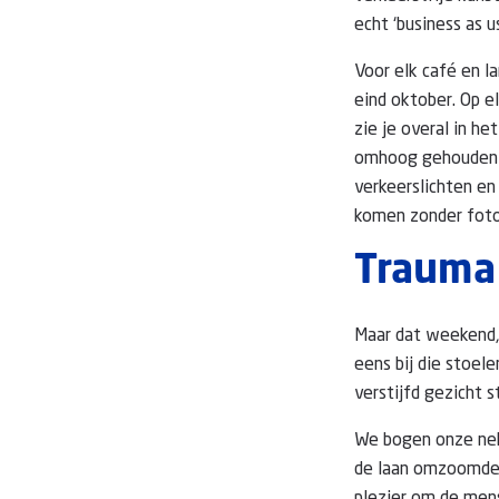
echt ‘business as us
Voor elk café en 
eind oktober. Op e
zie je overal in h
omhoog gehouden d
verkeerslichten en
komen zonder foto'
Trauma 
Maar dat weekend,
eens bij die stoel
verstijfd gezicht 
We bogen onze nek
de laan omzoomden,