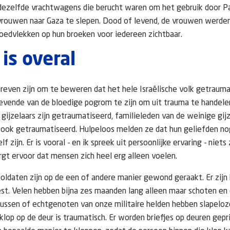
 dezelfde vrachtwagens die berucht waren om het gebruik door 
ouwen naar Gaza te slepen. Dood of levend, de vrouwen werden 
oedvlekken op hun broeken voor iedereen zichtbaar.
is overal
reven zijn om te beweren dat het hele Israëlische volk getraumat
evende van de bloedige pogrom te zijn om uit trauma te handelen
 gijzelaars zijn getraumatiseerd, familieleden van de weinige gij
 ook getraumatiseerd. Hulpeloos melden ze dat hun geliefden no
f zijn. Er is vooral - en ik spreek uit persoonlijke ervaring - niets
gt ervoor dat mensen zich heel erg alleen voelen.
soldaten zijn op de een of andere manier gewond geraakt. Er zij
t. Velen hebben bijna zes maanden lang alleen maar schoten en 
zussen of echtgenoten van onze militaire helden hebben slapeloz
klop op de deur is traumatisch. Er worden briefjes op deuren gep