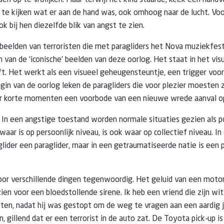
en op te vrolijken. Maar terwijl het kind staarde, keek een hand
te kijken wat er aan de hand was, ook omhoog naar de lucht. Voo
k bij hen diezelfde blik van angst te zien.
beelden van terroristen die met paragliders het Nova muziekfes
n van de ‘iconische’ beelden van deze oorlog. Het staat in het v
ft. Het werkt als een visueel geheugensteuntje, een trigger voor
in van de oorlog leken de paragliders die voor plezier moesten 
ar korte momenten een voorbode van een nieuwe wrede aanval op
. In een angstige toestand worden normale situaties gezien als 
aar is op persoonlijk niveau, is ook waar op collectief niveau. In
glider een paraglider, maar in een getraumatiseerde natie is een 
or verschillende dingen tegenwoordig. Het geluid van een motor
en voor een bloedstollende sirene. Ik heb een vriend die zijn wi
ten, nadat hij was gestopt om de weg te vragen aan een aardig j
gillend dat er een terrorist in de auto zat. De Toyota pick-up i