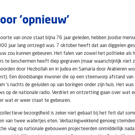
oor 'opnieuw'
oorte van onze staat bijna 76 jaar geleden, hebben Joodse mense
00 jaar lang ontzegd was. 7 oktober heeft dat aan diggelen ges
uw zou kunnen gebeuren. Het falen van zowel het politieke als h
 te beschermen heeft diep gegraven (maar waarschijnlijk niet z
 noorden door Hezbollah en in Judea en Samaria door Arabieren w
leest). Een doodsbange inwoner die op een steenworp afstand van
 's nachts de geluiden op van boringen onder zijn huis. Het wa
ws op de nationale radio. Verdriet en ontzetting gaan over wat e
er wat er weer staat te gebeuren.
collectieve bezorgdheid is zeker niet gebaat bij het feit dat 
ngen van twee walletjes eten. Verbazingwekkend genoeg stemden
ische vlag op nationale gebouwen projecteerden onmiddellijk nada