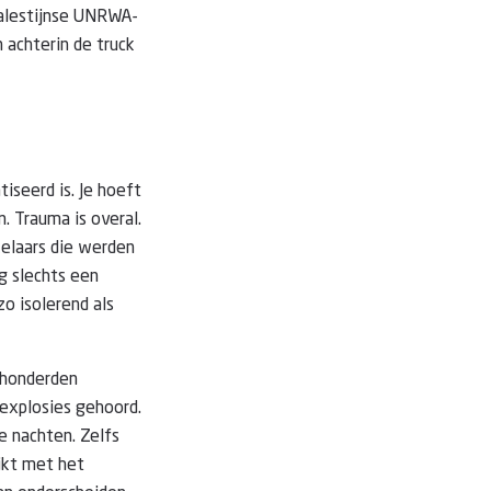
Palestijnse UNRWA-
achterin de truck
iseerd is. Je hoeft
. Trauma is overal.
zelaars die werden
g slechts een
 zo isolerend als
n honderden
explosies gehoord.
e nachten. Zelfs
rikt met het