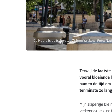
De Noord-Israëlische stad Zichron Ya'akov. | Foto: Nat
Terwijl de laatst
vooral bloeiende 
namen de tijd om 
tenminste zo lan
Mijn slaperige kle
verkeersvrije kun