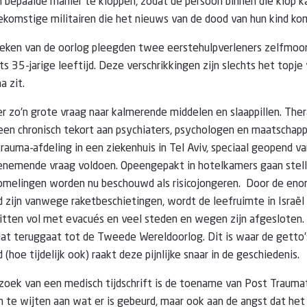
 bepaalde manier te kloppen, zodat de persoon binnen die klop k
ekomstige militairen die het nieuws van de dood van hun kind k
reken van de oorlog pleegden twee eerstehulpverleners zelfmoord
s 35-jarige leeftijd. Deze verschrikkingen zijn slechts het topje 
a zit.
r zo'n grote vraag naar kalmerende middelen en slaappillen. Th
s een chronisch tekort aan psychiaters, psychologen en maatschapp
rauma-afdeling in een ziekenhuis in Tel Aviv, speciaal geopend 
oenemende vraag voldoen. Opeengepakt in hotelkamers gaan stelle
omelingen worden nu beschouwd als risicojongeren. Door de eno
 zijn vanwege raketbeschietingen, wordt de leefruimte in Israël 
itten vol met evacués en veel steden en wegen zijn afgesloten. 
dat teruggaat tot de Tweede Wereldoorlog. Dit is waar de getto
d (hoe tijdelijk ook) raakt deze pijnlijke snaar in de geschiedenis.
zoek van een medisch tijdschrift is de toename van Post Traumat
en te wijten aan wat er is gebeurd, maar ook aan de angst dat he