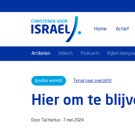
Home
Actief
Artikelen
Video's
Podcasts
Bijbel-leespl
Joodse wereld
Terug naar overzicht
Hier om te blij
Door Tal Hartuv -
7 mei 2024