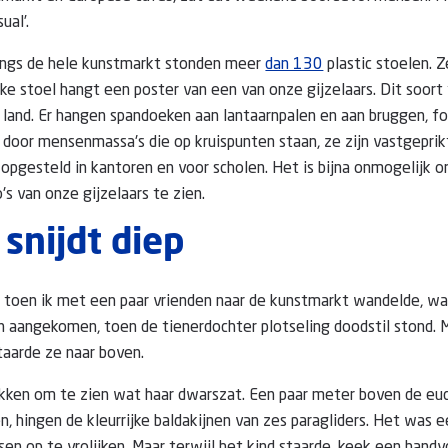
ual’.
langs de hele kunstmarkt stonden meer
dan 130
plastic stoelen. Z
lke stoel hangt een poster van een van onze gijzelaars. Dit soor
et land. Er hangen spandoeken aan lantaarnpalen en aan bruggen, f
oor mensenmassa's die op kruispunten staan, ze zijn vastgeprik
 opgesteld in kantoren en voor scholen. Het is bijna onmogelijk 
s van onze gijzelaars te zien.
snijdt diep
 toen ik met een paar vrienden naar de kunstmarkt wandelde, w
en aangekomen, toen de tienerdochter plotseling doodstil stond.
staarde ze naar boven.
ken om te zien wat haar dwarszat. Een paar meter boven de eu
 hingen de kleurrijke baldakijnen van zes paragliders. Het was 