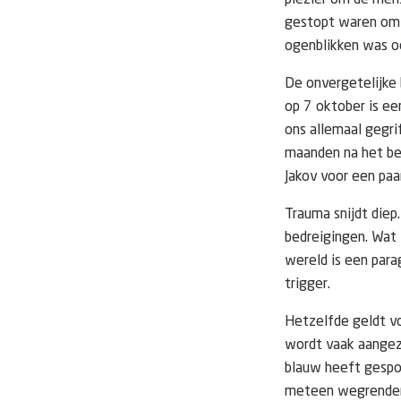
plezier om de mens
gestopt waren om 
ogenblikken was oo
De onvergetelijke 
op 7 oktober is ee
ons allemaal gegri
maanden na het beg
Jakov voor een pa
Trauma snijdt diep
bedreigingen. Wat w
wereld is een para
trigger.
Hetzelfde geldt vo
wordt vaak aangezi
blauw heeft gespo
meteen wegrenden, 