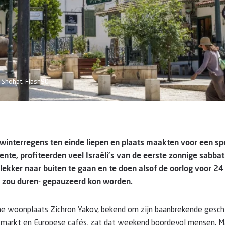
i Shohat, Flash90
e winterregens ten einde liepen en plaats maakten voor een sp
lente, profiteerden veel Israëli's van de eerste zonnige sabba
lekker naar buiten te gaan en te doen alsof de oorlog voor 24 
g zou duren- gepauzeerd kon worden.
ine woonplaats Zichron Yakov, bekend om zijn baanbrekende gesch
stmarkt en Europese cafés, zat dat weekend boordevol mensen. M