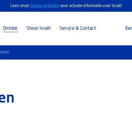
Lees onze
laatste artikelen
voor actuele informatie over Israël
Ontdek
Steun Israël
Service & Contact
Ke
annen
ven