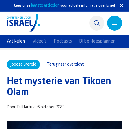
laatste artikelen
Lees onze
voor actuele informatie over Israël
Artikelen
Video's
Podcasts
Bijbel-leesplannen
Home
Joodse wereld
Terug naar overzicht
Actief
Het mysterie van Tikoen
Ontdek
Olam
Steun Israël
Door Tal Hartuv -
6 oktober 2023
Service & Contact
Kennisbank