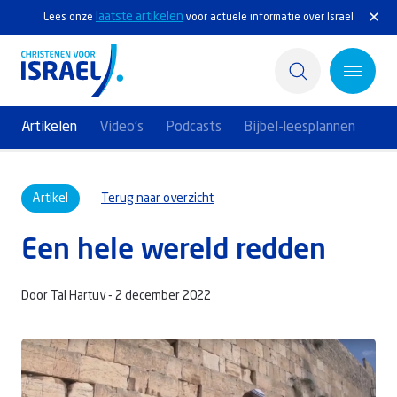
laatste artikelen
Lees onze
voor actuele informatie over Israël
Artikelen
Video's
Podcasts
Bijbel-leesplannen
Home
Artikel
Terug naar overzicht
Actief
Een hele wereld redden
Ontdek
Steun Israël
Door Tal Hartuv -
2 december 2022
Service & Contact
Kennisbank