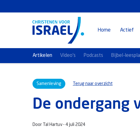
Home
Actief
Artikelen
Video's
Podcasts
Bijbel-leespl
Samenleving
Terug naar overzicht
De ondergang v
Door Tal Hartuv -
4 juli 2024