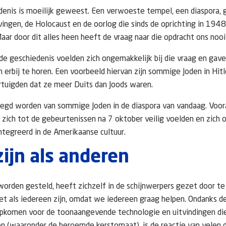
denis is moeilijk geweest. Een verwoeste tempel, een diaspora
jvingen, de Holocaust en de oorlog die sinds de oprichting in 194
Maar door dit alles heen heeft de vraag naar die opdracht ons nooi
e geschiedenis voelden zich ongemakkelijk bij die vraag en gave
 erbij te horen. Een voorbeeld hiervan zijn sommige Joden in Hitl
rtuigden dat ze meer Duits dan Joods waren.
egd worden van sommige Joden in de diaspora van vandaag. Voora
 zich tot de gebeurtenissen na 7 oktober veilig voelden en zich 
tegreerd in de Amerikaanse cultuur.
zijn als anderen
 worden gesteld, heeft zichzelf in de schijnwerpers gezet door te
t als iedereen zijn, omdat we iedereen graag helpen. Ondanks d
opkomen voor de toonaangevende technologie en uitvindingen di