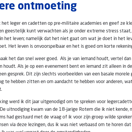
dere ontmoeting
 het leger en cadetten op pre-militaire academies en geef ze kl
 en geestelijk kunt verwachten als je onder extreme stress staat
 in het leven; namelijk dat het niet gaat om wat je doet in het l
doet. Het leven is onvoorspelbaar en het is goed om korte rekeni
 maak het dan snel weer goed. Als je van iemand houdt, vertel dan
n houdt. Als je op een evenement bent en iemand zit alleen in de
en gesprek. Dit zijn slechts voorbeelden van een basale morele
og te hebben zitten en om aandacht te hebben voor anderen, wat
t.
ng werd ik dit jaar uitgenodigd om te spreken voor legercadette
 De uitnodiging kwam van de 18-jarige Rotem die ik niet kende, 
s had gestuurd met de vraag of ik voor zijn groep wilde spreken
sen via deze lezingen, dus ik was niet verbaasd om te horen dat 