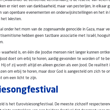
n (waaronder de beroemde kerstomaat), is de reactie van velen 
ken er niet een van dankbaarheid, maar van pesterijen, in elkaar
n van openbare evenementen en onderwijsinstellingen en het in 
 het Westen.
aal onder het mom van de zogenaamde genocide in Gaza, maar ve
ntisemitisme hebben geen tastbare associatie met Israël, hooguit
en.
waarheid is, en één die Joodse mensen niet langer kunnen ontke
Jood doet om erbij te horen, aardig gevonden te worden of te b
. Hij of zij wordt altijd en alleen gezien als een Jood. De realiteit 
kozen om erbij te horen, maar door God is aangesteld om zich te o
t om een licht te zijn.
iesongfestival
eld is het Eurovisiesongfestival. De meeste zichzelf respectere