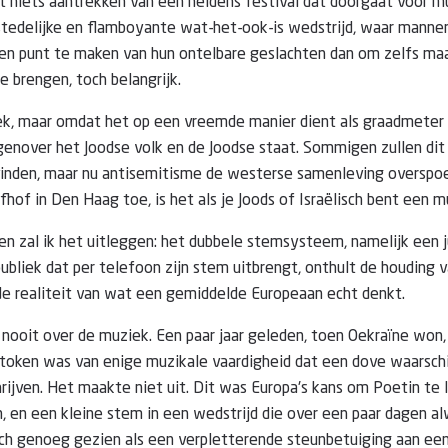
t niets aantrekken van een heidens festival dat doorgaat voor m
ndstedelijke en flamboyante wat-het-ook-is wedstrijd, waar mann
n punt te maken van hun ontelbare geslachten dan om zelfs ma
e brengen, toch belangrijk.
ek, maar omdat het op een vreemde manier dient als graadmeter
genover het Joodse volk en de Joodse staat. Sommigen zullen dit 
inden, maar nu antisemitisme de westerse samenleving overspoel
fhof in Den Haag toe, is het als je Joods of Israëlisch bent een m
en zal ik het uitleggen: het dubbele stemsysteem, namelijk een ju
ubliek dat per telefoon zijn stem uitbrengt, onthult de houding 
de realiteit van wat een gemiddelde Europeaan echt denkt.
ooit over de muziek. Een paar jaar geleden, toen Oekraïne won,
rstoken was van enige muzikale vaardigheid dat een dove waarschi
hrijven. Het maakte niet uit. Dit was Europa's kans om Poetin t
, en een kleine stem in een wedstrijd die over een paar dagen a
sch genoeg gezien als een verpletterende steunbetuiging aan ee