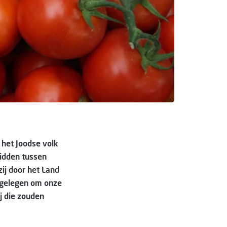
r het Joodse volk
midden tussen
ij door het Land
t gelegen om onze
ij die zouden