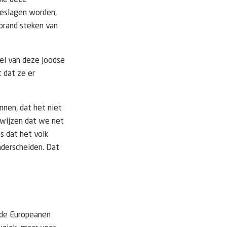
die deze
 geslagen worden,
brand steken van
el van deze Joodse
 dat ze er
nnen, dat het niet
ewijzen dat we net
is dat het volk
nderscheiden. Dat
nde Europeanen