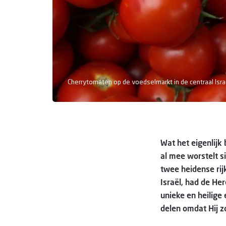
Cherrytomaten op de voedselmarkt in de centraal Israë
Wat het eigenlijk 
al mee worstelt s
twee heidense rij
Israël, had de He
unieke en heilige
delen omdat Hij z