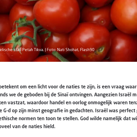
lische stad Petah Tikva. | Foto: Nati Shohat, Flash90
betekent om een licht voor de naties te zijn, is een vraag waa
inds we de geboden bij de Sinaï ontvingen. Aangezien Israël 
ken vastzat, waardoor handel en oorlog onmogelijk waren tenz
re G-d op zijn minst geografie in gedachten. Israël was perfec
 ethische normen ten toon te stellen. God wilde namelijk dat w
oveel van de naties hield.