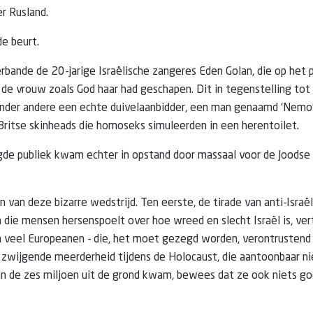
r Rusland.
de beurt.
verbande de 20-jarige Israëlische zangeres Eden Golan, die op het
s de vrouw zoals God haar had geschapen. Dit in tegenstelling tot
nder andere een echte duivelaanbidder, een man genaamd ‘Nemo’
Britse skinheads die homoseks simuleerden in een herentoilet.
de publiek kwam echter in opstand door massaal voor de Joodse
en van deze bizarre wedstrijd. Ten eerste, de tirade van anti-Israë
 die mensen hersenspoelt over hoe wreed en slecht Israël is, v
 veel Europeanen - die, het moet gezegd worden, verontrustend st
zwijgende meerderheid tijdens de Holocaust, die aantoonbaar ni
an de zes miljoen uit de grond kwam, bewees dat ze ook niets g