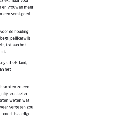
uziek, maar voor
en en vrouwen meer
ar een semi-goed
 voor de houding
begrijpelijkerwijs
t, tot aan het
ust.
ry uit elk land,
van het
 brachten ze een
jnlijk een beter
e laten weten wat
lweer vergeten zou
n onrechtvaardige