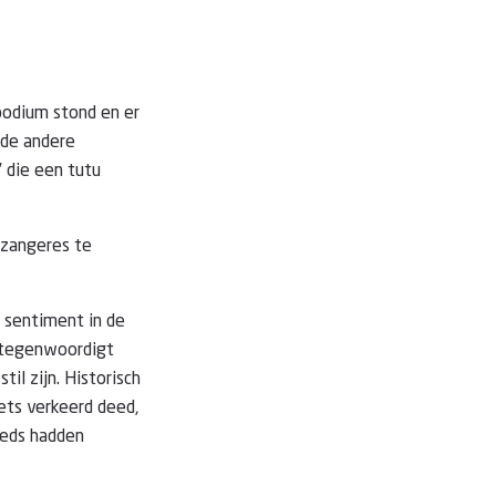
 podium stond en er
 de andere
 die een tutu
 zangeres te
l sentiment in de
ertegenwoordigt
il zijn. Historisch
ets verkeerd deed,
oeds hadden