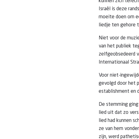
kunnen zich terech
Israël is deze ra
moeite doen om ee
liedje ten gehore t
Niet voor de muzi
van het publiek te
zelfgeobsedeerd v
Internationaal Stra
Voor niet-ingewijd
gevolgd door het p
establishment en 
De stemming ging n
lied uit dat zo ve
lied had kunnen sc
ze van hem vonden
zijn, werd patheti