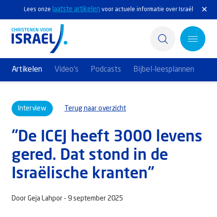
laatste artikelen
Lees onze
voor actuele informatie over Israël
Artikelen
Video's
Podcasts
Bijbel-leesplannen
Home
Interview
Terug naar overzicht
Actief
"De ICEJ heeft 3000 levens
Ontdek
gered. Dat stond in de
Steun Israël
Israëlische kranten"
Service & Contact
Door Geja Lahpor -
9 september 2025
Kennisbank