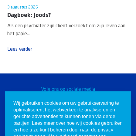
3 augustus 2026
Dagboek: Joods?
Als een psychiater zijn cliënt verzoekt om zijn leven aan
het papie...
Lees verder
Volg ons op sociale media
Word een Christen voor
Wij gebruiken cookies om uw gebruikservaring te
optimaliseren, het webverkeer te analyseren en
Israël
gerichte advertenties te kunnen tonen via derde
partijen. Lees meer over hoe wij cookies gebruiken
en hoe u ze kunt beheren door naar de privacy