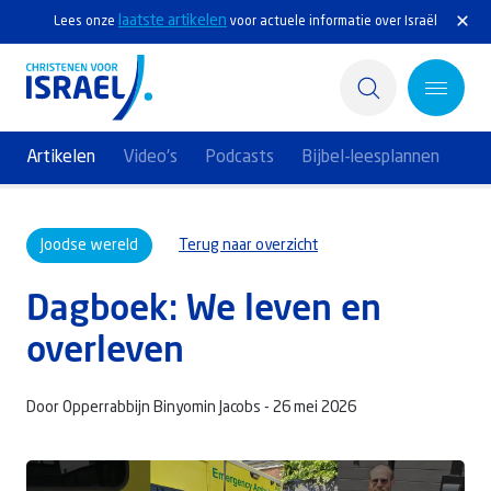
laatste artikelen
Lees onze
voor actuele informatie over Israël
Artikelen
Video's
Podcasts
Bijbel-leesplannen
Home
Joodse wereld
Terug naar overzicht
Actief
Dagboek: We leven en
Ontdek
overleven
Steun Israël
Door Opperrabbijn Binyomin Jacobs -
26 mei 2026
Service & Contact
Kennisbank