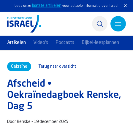
laatste artikelen
Lees onze
voor actuele informatie over Israël
Artikelen
Video's
Podcasts
Bijbel-leesplannen
Home
Oekraïne
Terug naar overzicht
Actief
Afscheid •
Ontdek
Oekraïnedagboek Renske,
Steun Israël
Dag 5
Service & Contact
Door Renske -
19 december 2025
Kennisbank